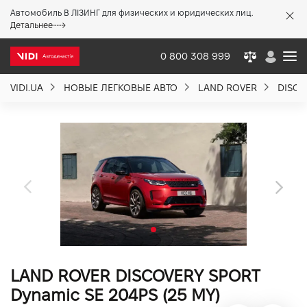
Автомобиль В ЛІЗИНГ для физических и юридических лиц.
X
Детальнее
0 800 308 999
VIDI.UA
НОВЫЕ ЛЕГКОВЫЕ АВТО
LAND ROVER
DISCO
О компании
Акции %
Новости
Политика качества
LAND ROVER DISCOVERY SPORT
Вакансии
Dynamic SE 204PS (25 MY)