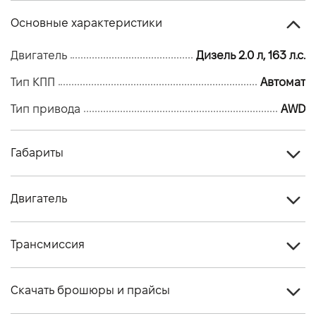
Основные характеристики
Двигатель
Дизель 2.0 л, 163 л.с.
Тип КПП
Автомат
Тип привода
AWD
Габариты
Тип кузова
Кроссовер
Двигатель
Количество дверей, шт
5
Тип топлива
Дизель
Количество мест, шт
5
Трансмиссия
Стандарт токсичности
Євро - 6
Тип привода
AWD
Двигатель
2.0 163PS Дизель AWD (26 MY)
Скачать брошюры и прайсы
Тип КПП
Автомат
Объем двигателя (см.куб.)
1998