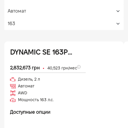
DYNAMIC SE 163PS (25 MY)
•
2,832,673
грн
40,523
грн/мес
Дизель
,
2
л
Автомат
AWD
Мощность
163
л.с.
Доступные опции