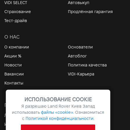
VIDI SELECT
Автовыкуп
Страхование
Продлённая гарантия
Тест-драйв
О НАС
О компании
Основатели
Акции %
Автоблог
Новости
Политика качества
Вакансии
VIDI-Карьера
Контакты
ИСПОЛЬЗОВАНИЕ COOKIE
ПОЛЕЗНЫЕ ССЫЛКИ
Я разрешаю Land Rover Киев Запад
использовать
файлы «cookie».
Ознакомиться
Личный кабинет
Контакты
с
Политикой конфиденциальности
.
Информация
Архив