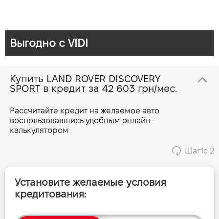
Брошура Discovery Sport
Мощность двигателя (л.с)
163
Расход топлива, л/100 км (смешанный)
6.5-7.1
Выгодно c VIDI
Прайс Discovery Sport 1.5 PHEV 300 S
Выбросы CO2, г/км (смешанный)
172 - 185
Динамика разгона 0-100 км/ч
Прайс Discovery Sport 1.5 PHEV 300 SE
10.2
Купить LAND ROVER DISCOVERY
SPORT в кредит за
42 603 грн/мес.
Прайс Discovery Sport 1.5 PHEV 300 HSE
Рассчитайте кредит на желаемое авто
воспользовавшись удобным онлайн-
Прайс Discovery Sport 2.0 D 163 S
калькулятором
Шаг
1
с 2
Прайс Discovery Sport 2.0 D 163 SE
Установите желаемые условия
Прайс Discovery Sport 2.0 D 163 HSE
кредитования:
Прайс Discovery Sport 2.0 D 204 S