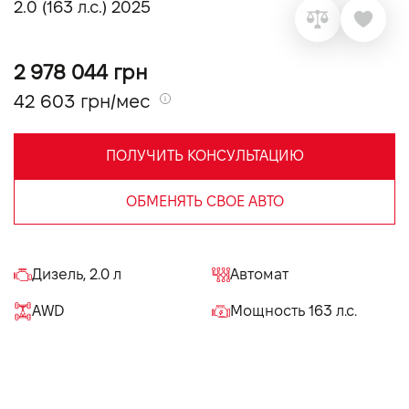
2.0 (163 л.с.) 2025
VIDI Карьера
2 978 044 грн
Контакты
42 603 грн/мес
Підпишись на наш канал та слідкуй за
акціями, послугами та новинками
ПОЛУЧИТЬ КОНСУЛЬТАЦИЮ
ОБМЕНЯТЬ СВОЕ АВТО
Дизель, 2.0 л
Автомат
AWD
Мощность 163 л.с.