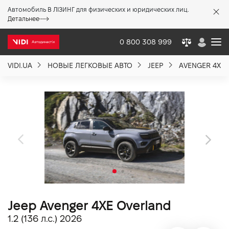
Автомобиль В ЛІЗИНГ для физических и юридических лиц.
X
Детальнее
0 800 308 999
VIDI.UA
НОВЫЕ ЛЕГКОВЫЕ АВТО
JEEP
AVENGER 4XE
О компании
Акции %
Новости
Политика качества
Jeep Avenger 4XE Overland
Вакансии
1.2 (136 л.с.) 2026