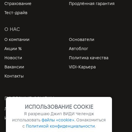
Страхование
Продлённая гарантия
Тест-драйв
О НАС
О компании
Основатели
Акции %
Автоблог
Новости
Политика качества
Вакансии
VIDI-Карьера
Контакты
ПОЛЕЗНЫЕ ССЫЛКИ
ИСПОЛЬЗОВАНИЕ COOKIE
Личный кабинет
Контакты
Я разрешаю Джип ВИДИ Челендж
Информация
Архив
использовать
файлы «cookie».
Ознакомиться
с
Политикой конфиденциальности
.