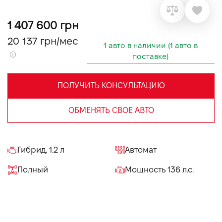
VIDI Карьера
1 407 600 грн
20 137 грн/мес
Контакты
1 авто в наличии (1 авто в
поставке)
Підпишись на наш канал та слідкуй за
акціями, послугами та новинками
ПОЛУЧИТЬ КОНСУЛЬТАЦИЮ
ОБМЕНЯТЬ СВОЕ АВТО
Гибрид, 1.2 л
Автомат
Полный
Мощность 136 л.с.