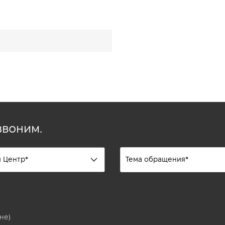
звоним.
не)