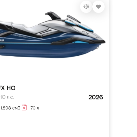
FX HO
2026
O л.с.
1,898 см3
70 л