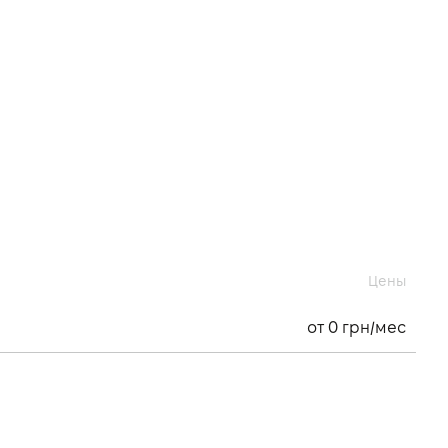
Цены
от 0 грн/мес