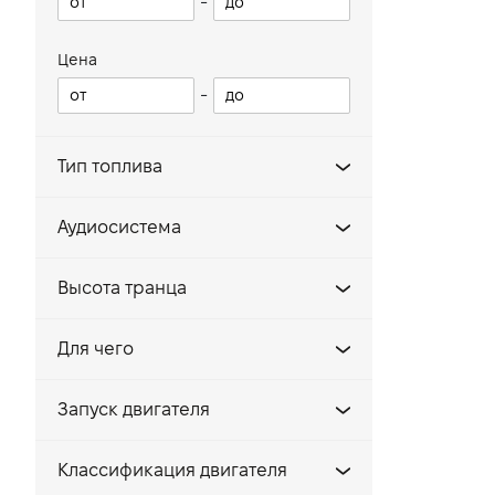
-
Цена
-
Тип топлива
Бензин A92
Аудиосистема
Бензин A95
Да
Высота транца
Нет
381
Для чего
508
активный семейный отдых
635
Запуск двигателя
премиум отдых
762
Ручной
рыбалка
Классификация двигателя
Ручной/электрозапуск