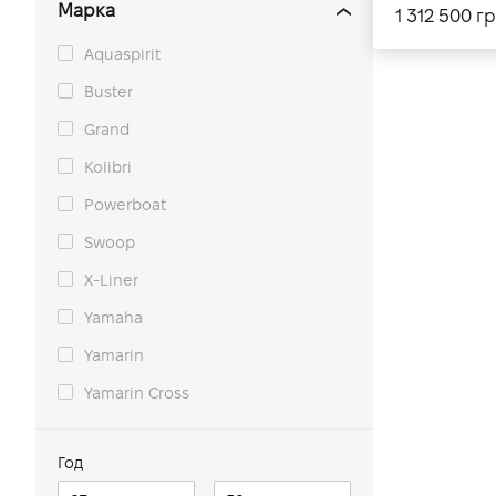
Марка
1 312 500 г
Aquaspirit
Buster
Grand
Kolibri
Powerboat
Swoop
X-Liner
Yamaha
Yamarin
Yamarin Cross
Год