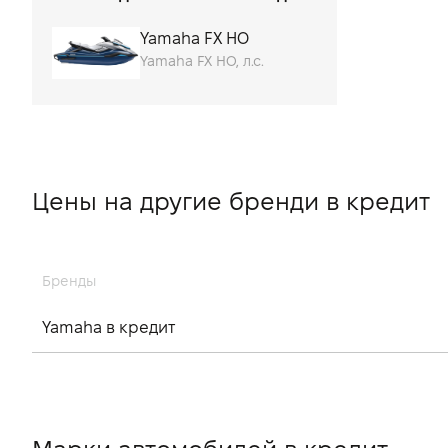
от 25 до 30
от 300
Yamaha FX HO
Yamaha FX HO, л.с.
от 4 до 8
от 40 до 65
от 70 до 90
от 9 до 20
Цены на другие бренди в кредит
Бренды
Yamaha в кредит