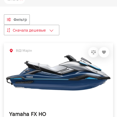
VIDI Карьера
Фильтр
Контакты
Сначала дешевые
Підпишись на наш канал та слідкуй за
акціями, послугами та новинками
ВІДІ Марін
Yamaha FX HO