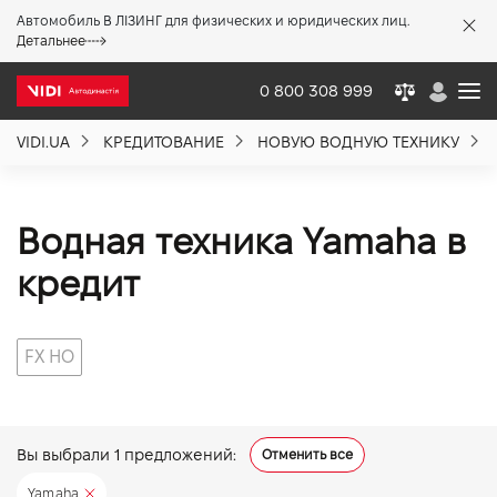
Автомобиль В ЛІЗИНГ для физических и юридических лиц.
X
Детальнее
0 800 308 999
VIDI.UA
КРЕДИТОВАНИЕ
НОВУЮ ВОДНУЮ ТЕХНИКУ
О компании
Акции %
Водная техника Yamaha в
кредит
Новости
FX HO
Политика качества
Вакансии
Вы выбрали
1
предложений:
Отменить все
Yamaha