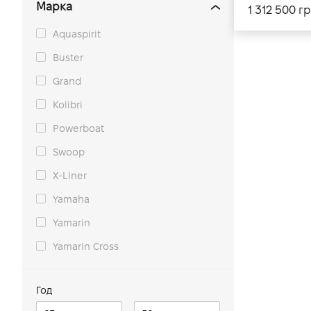
Марка
1 312 500 г
Aquaspirit
Buster
Grand
Kolibri
Powerboat
Swoop
X-Liner
Yamaha
Yamarin
Yamarin Cross
Год