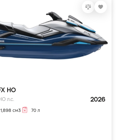
FX HO
2026
O л.с.
1,898 см3
70 л