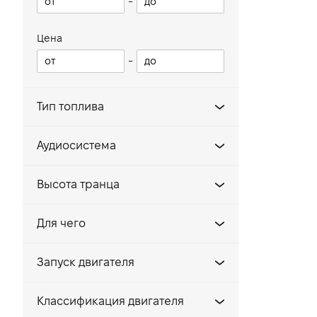
-
Цена
-
Тип топлива
Бензин A92
Аудиосистема
Бензин A95
Да
Высота транца
Нет
381
Для чего
508
активный семейный отдых
635
Запуск двигателя
премиум отдых
762
Ручной
рыбалка
Классификация двигателя
Ручной/электрозапуск