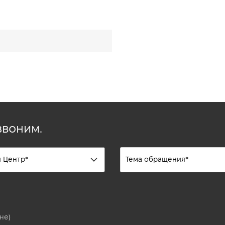
звоним.
не)