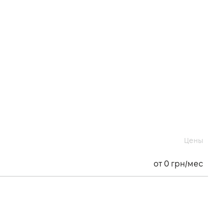
Цены
от 0 грн/мес