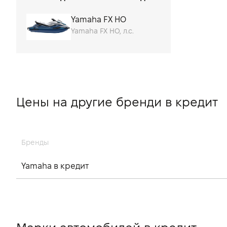
от 25 до 30
от 300
Yamaha FX HO
Yamaha FX HO, л.с.
от 4 до 8
от 40 до 65
от 70 до 90
от 9 до 20
Цены на другие бренди в кредит
Бренды
Yamaha в кредит