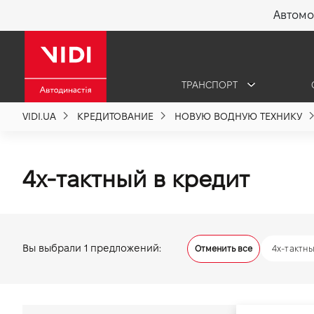
Автомо
X
ТРАНСПОРТ
О компании
VIDI.UA
КРЕДИТОВАНИЕ
НОВУЮ ВОДНУЮ ТЕХНИКУ
Акции %
4х-тактный в кредит
Новости
Политика качества
Вы выбрали
1
предложений:
Отменить все
4х-тактн
Вакансии