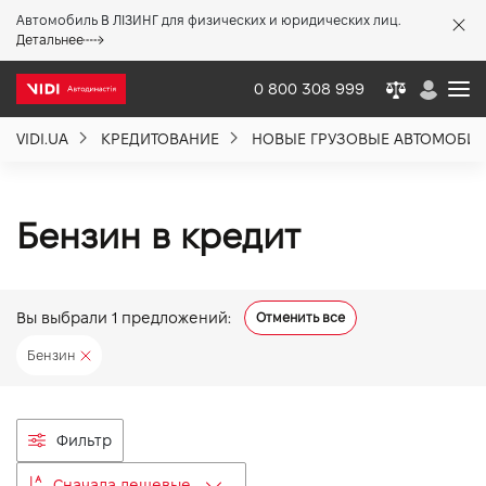
Автомобиль В ЛІЗИНГ для физических и юридических лиц.
X
Детальнее
0 800 308 999
VIDI.UA
КРЕДИТОВАНИЕ
НОВЫЕ ГРУЗОВЫЕ АВТОМОБИ
О компании
Акции %
Бензин в кредит
Новости
Вы выбрали
1
предложений:
Отменить все
Бензин
Политика качества
Вакансии
Фильтр
Сначала дешевые