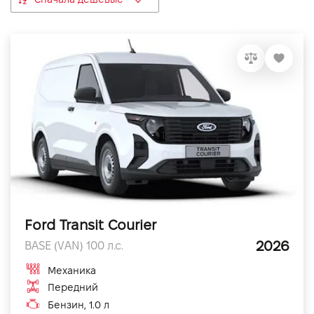
VIDI Карьера
Контакты
Підпишись на наш канал та слідкуй за
акціями, послугами та новинками
Ford Transit Courier
2026
BASE (VAN) 100 л.с.
Механика
Передний
Бензин, 1.0 л