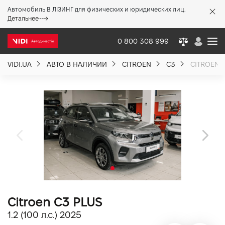
Автомобиль В ЛІЗИНГ для физических и юридических лиц.
X
Детальнее
0 800 308 999
VIDI.UA
АВТО В НАЛИЧИИ
CITROEN
C3
CITROEN C
О компании
Акции %
Новости
Политика качества
Citroen C3 PLUS
Вакансии
1.2 (100 л.с.) 2025