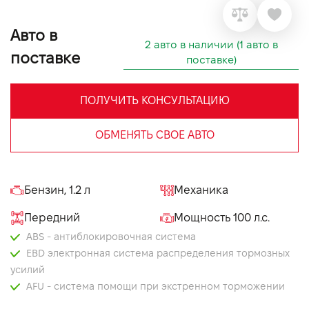
VIDI Карьера
Авто в
2 авто в наличии (1 авто в
поставке
Контакты
поставке)
ПОЛУЧИТЬ КОНСУЛЬТАЦИЮ
Підпишись на наш канал та слідкуй за
акціями, послугами та новинками
ОБМЕНЯТЬ СВОЕ АВТО
Бензин, 1.2 л
Механика
Передний
Мощность 100 л.с.
ABS - антиблокировочная система
EBD электронная система распределения тормозных
усилий
AFU - система помощи при экстренном торможении
ASR – антибуксовочная система