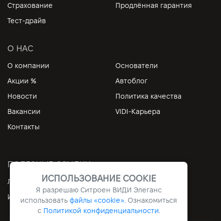
Страхование
Продлённая гарантия
Тест-драйв
О НАС
О компании
Основатели
Акции %
Автоблог
Новости
Политика качества
Вакансии
VIDI-Карьера
Контакты
ПОЛЕЗНЫЕ ССЫЛКИ
ИСПОЛЬЗОВАНИЕ COOKIE
Личный кабинет
Контакты
Я разрешаю Ситроен ВИДИ Элеганс
Информация
Архив
использовать
файлы «cookie».
Ознакомиться
с
Политикой конфиденциальности
.