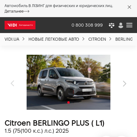
Автомобиль В ЛІЗИНГ для физических и юридических лиц.
X
Детальнее
0 800 308 999
VIDI.UA
НОВЫЕ ЛЕГКОВЫЕ АВТО
CITROEN
BERLINGO
О компании
Акции %
Новости
Политика качества
Citroen BERLINGO PLUS ( L1)
Вакансии
1.5 (75(100 к.с.) л.с.) 2025