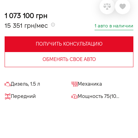
VIDI Карьера
1 073 100 грн
15 351 грн/мес
1 авто в наличии
Контакты
ПОЛУЧИТЬ КОНСУЛЬТАЦИЮ
Підпишись на наш канал та слідкуй за
акціями, послугами та новинками
ОБМЕНЯТЬ СВОЕ АВТО
Дизель, 1.5 л
Механика
Передний
Мощность 75(100 к.с.) л.с.