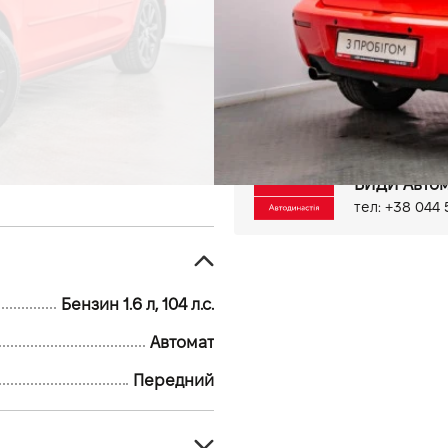
111 тыс.км
Бензин, 1.6 л
Бортовий комп'ютер
Ел
Мультифункціональне кер
Парктронік задній
Прот
Киев, ул. Бо
ВИДИ Автом
тел: +38 044 
Бензин 1.6 л, 104 л.с.
Автомат
Передний