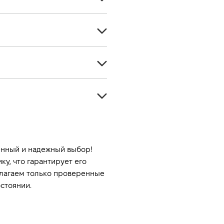
Седан
4
Бензин
5
-
Передний
1598
Автомат
104
Красный
-
-
нный и надежный выбор! 
, что гарантирует его 
-
лагаем только проверенные 
стоянии.