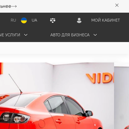
льнее
RU
UA
МОЙ КАБИНЕТ
Е УСЛУГИ
АВТО ДЛЯ БИЗНЕСА
грн/мес
ПРОДАНО