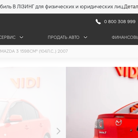
биль В ЛІЗИНГ для физических и юридических лиц.
Дета
0 800 308 999
СЕРВИС
ПРОДАТЬ АВТО
ФИНАНСОВЫ
MAZDA 3 1598СМ³ (104Л.С..) 2007
Mazda 3
1.6 (104 л.с.) 2007
•
360 000 грн
5 150 