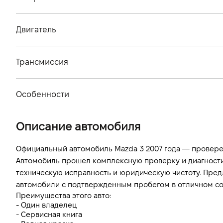
Тип кузова
Двигатель
Количество дверей, шт
Тип топлива
Количество мест, шт
Трансмиссия
Стандарт токсичности
Тип привода
Объем двигателя (см.куб.)
Особенности
Тип КПП
Мощность двигателя (л.с)
Цвет кузова
Описание автомобиля
Расход топлива, л/100 км (смешанный)
Выбросы CO2, г/км (смешанный)
Официальный автомобиль Mazda 3 2007 года — провере
Автомобиль прошел комплексную проверку и диагностику
Динамика разгона 0-100 км/ч
техническую исправность и юридическую чистоту. Пред
автомобили с подтвержденным пробегом в отличном со
Преимущества этого авто:
- Один владелец
- Сервисная книга