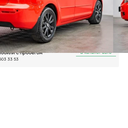
Автомат
Передний
ектропривід дзеркал
мо
AUX
итуманні фари
льшая Кольцевая, 58
В каталог авто
обили с пробегом
503 33 53