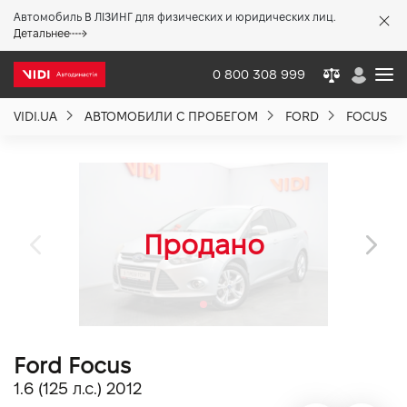
Автомобиль В ЛІЗИНГ для физических и юридических лиц.
X
Детальнее
0 800 308 999
VIDI.UA
АВТОМОБИЛИ С ПРОБЕГОМ
FORD
FOCUS
О компании
Акции %
Новости
Политика качества
Ford Focus
Вакансии
1.6 (125 л.с.) 2012