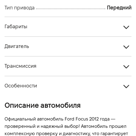
Тип привода
Передний
Габариты
Тип кузова
Седан
Двигатель
Количество дверей, шт
4
Тип топлива
Бензин
Количество мест, шт
5
Трансмиссия
Стандарт токсичности
-
Тип привода
Передний
Объем двигателя (см.куб.)
1596
Особенности
Тип КПП
Автомат
Мощность двигателя (л.с)
125
Цвет кузова
Серый
Описание автомобиля
Расход топлива, л/100 км (смешанный)
-
Выбросы CO2, г/км (смешанный)
-
Официальный автомобиль Ford Focus 2012 года — 
проверенный и надежный выбор! Автомобиль прошел 
Динамика разгона 0-100 км/ч
-
комплексную проверку и диагностику, что гарантирует 