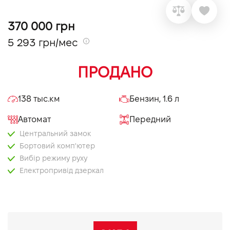
VIDI Карьера
370 000 грн
5 293 грн/мес
Контакты
ПРОДАНО
Підпишись на наш канал та слідкуй за
акціями, послугами та новинками
138 тыс.км
Бензин, 1.6 л
Автомат
Передний
Центральний замок
Бортовий комп'ютер
Вибір режиму руху
Електропривід дзеркал
Мультифункціональне кермо
Оздоблення керма шкірою
AUX
Парктронік задній