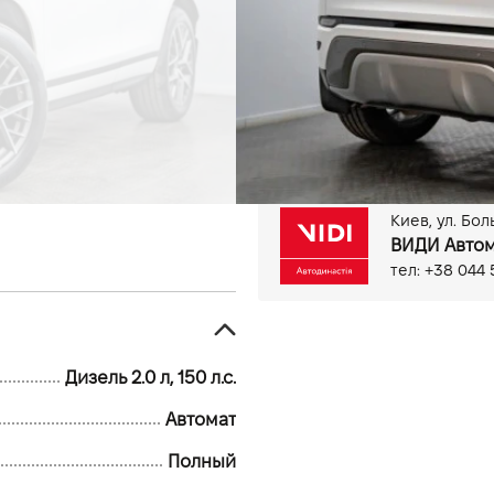
141 тыс.км
Дизель, 2.0 л
Антиблокировочная систем
Бортовий комп'ютер
Ви
Електропривід дзеркал
Круїз контроль
Мультиф
CarPlay
Android Auto
Парктронік задній
Паркт
Киев, ул. Бо
Датчик світла
ВИДИ Автом
тел: +38 044 
Дизель 2.0 л, 150 л.с.
Автомат
Полный