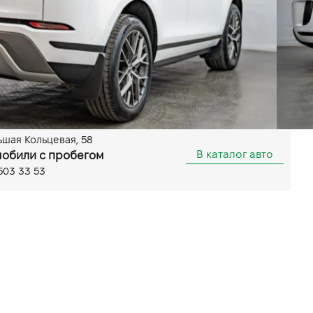
Автомат
Полный
а (ABS)
бір режиму руху
Запуск двигуна з кнопки
ункціональне кермо
Задня камера
ронік передній
льшая Кольцевая, 58
В каталог авто
обили с пробегом
503 33 53