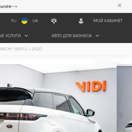
льнее
RU
UA
МОЙ КАБИНЕТ
Е УСЛУГИ
АВТО ДЛЯ БИЗНЕСА
СМ³ (150Л.С..) 2020
RANGE ROVER
6 грн/мес
ПРОДАНО