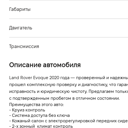
Габариты
Тип кузова
Двигатель
Количество дверей, шт
Тип топлива
Количество мест, шт
Трансмиссия
Стандарт токсичности
Тип привода
Объем двигателя (см.куб.)
Описание автомобиля
Тип КПП
Мощность двигателя (л.с)
Land Rover Evoque 2020
 года — проверенный и надежны
Расход топлива, л/100 км (смешанный)
прошел комплексную проверку и диагностику, что гаран
исправность и юридическую чистоту. Предлагаем тольк
Выбросы CO2, г/км (смешанный)
с подтвержденным пробегом в отличном состоянии.
Преимущества этого авто:
Динамика разгона 0-100 км/ч
- Круиз контроль 
- Система доступа без ключа
- Кожаный салон с электрорегулировкой передних сид
- 2-х зонный  климат контроль 