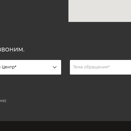
звоним.
не)