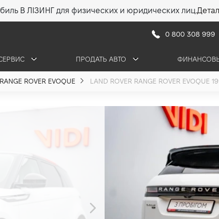
биль В ЛІЗИНГ для физических и юридических лиц.
Дета
0 800 308 999
СЕРВИС
ПРОДАТЬ АВТО
ФИНАНСОВЫ
RANGE ROVER EVOQUE
LAND ROVER RANGE ROVER EVOQUE 1999
LAND ROVER 
EVOQUE
2.0 (150 л.с.) 2020
•
1 230 000 грн
17 59