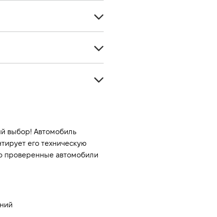
Кроссовер
5
Дизель
5
-
Полный
1999
Автомат
150
й выбор! Автомобиль 
-
тирует его техническую 
о проверенные автомобили 
-
-
ений