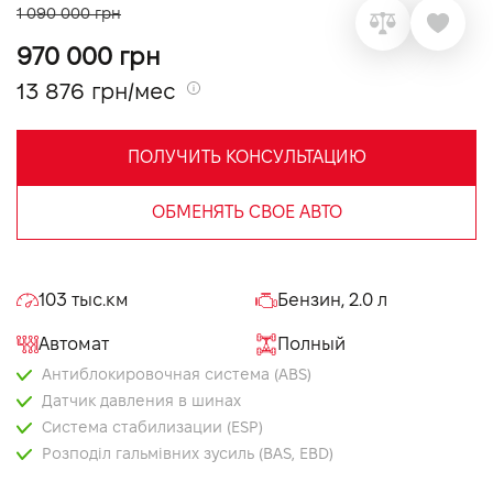
1 090 000 грн
VIDI Карьера
970 000 грн
13 876 грн/мес
Контакты
ПОЛУЧИТЬ КОНСУЛЬТАЦИЮ
Підпишись на наш канал та слідкуй за
акціями, послугами та новинками
ОБМЕНЯТЬ СВОЕ АВТО
103 тыс.км
Бензин, 2.0 л
Автомат
Полный
Антиблокировочная система (ABS)
Датчик давления в шинах
Система стабилизации (ESP)
Розподіл гальмівних зусиль (BAS, EBD)
Антипробуксовочная система (ASR)