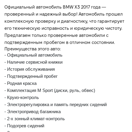
Расход топлива, л/100 км (смешанный)
7.2
Официальный автомобиль BMW X3 2017 года — 
проверенный и надежный выбор! Автомобиль прошел 
Выбросы CO2, г/км (смешанный)
168
комплексную проверку и диагностику, что гарантирует 
Динамика разгона 0-100 км/ч
его техническую исправность и юридическую чистоту. 
8.2
Предлагаем только проверенные автомобили с 
Максимальная скорость, км/ч
210
подтвержденным пробегом в отличном состоянии.
Преимущества этого авто:
- Официальный автомобиль
- Наличие сервисной книжки
- История обслуживания
- Подтвержденный пробег
- Родная краска
- Комплектация M Sport (диски, руль, обвес)
- Круиз-контроль
- Электрорегулировка и память передних сидений
- Электропривод багажника
- 2-х зонный климат-контроль
- Подогрев сидений