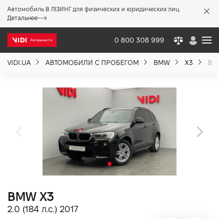
Автомобиль В ЛІЗИНГ для физических и юридических лиц.
X
Детальнее
0 800 308 999
VIDI.UA
АВТОМОБИЛИ С ПРОБЕГОМ
BMW
X3
BMW
О компании
Акции %
Новости
Политика качества
BMW X3
Вакансии
2.0 (184 л.с.) 2017