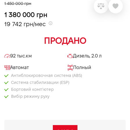
1 450 000 грн
VIDI Карьера
1 380 000 грн
19 742 грн/мес
Контакты
ПРОДАНО
Підпишись на наш канал та слідкуй за
акціями, послугами та новинками
92 тыс.км
Дизель, 2.0 л
Автомат
Полный
Антиблокировочная система (ABS)
Система стабилизации (ESP)
Бортовий комп'ютер
Вибір режиму руху
Електропривід дзеркал
Електропривід кришки багажника
Запуск двигуна з кнопки
Круїз контроль