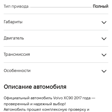
Тип привода
Полный
Габариты
Тип кузова
Кроссовер
Двигатель
Количество дверей, шт
5
Тип топлива
Дизель
Количество мест, шт
5
Трансмиссия
Стандарт токсичности
-
Тип привода
Полный
Объем двигателя (см.куб.)
1999
Особенности
Тип КПП
Автомат
Мощность двигателя (л.с)
235
Цвет кузова
Белый
Описание автомобиля
Расход топлива, л/100 км (смешанный)
-
Выбросы CO2, г/км (смешанный)
-
Официальный автомобиль 
Volvo XC90 2017
 года — 
проверенный и надежный выбор!
Динамика разгона 0-100 км/ч
-
Автомобиль прошел комплексную проверку и 