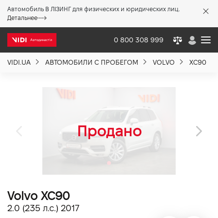
Автомобиль В ЛІЗИНГ для физических и юридических лиц.
X
Детальнее
0 800 308 999
VIDI.UA
АВТОМОБИЛИ С ПРОБЕГОМ
VOLVO
XC90
О компании
Акции %
Новости
Политика качества
Volvo XC90
Вакансии
2.0 (235 л.с.) 2017