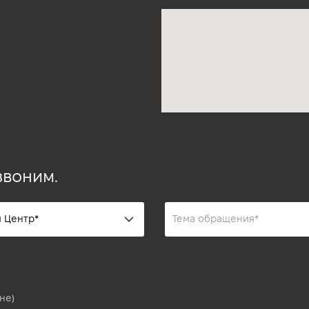
звоним.
не)