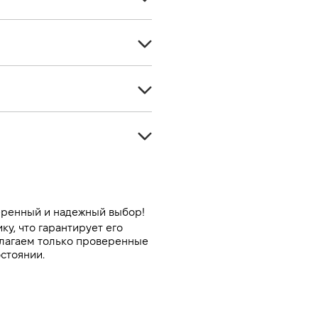
Кроссовер
5
Дизель
5
-
Полный
1969
Автомат
235
Серый
-
-
еренный и надежный выбор!
, что гарантирует его 
-
лагаем только проверенные 
стоянии.