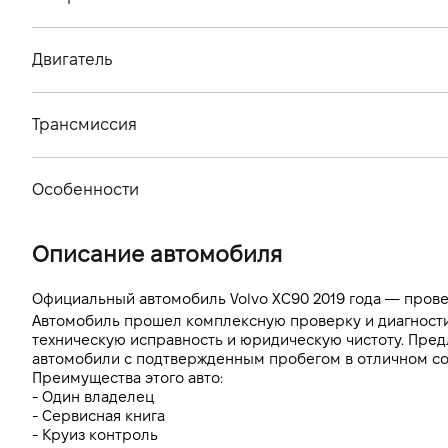
Тип кузова
Двигатель
Количество дверей, шт
Тип топлива
Количество мест, шт
Трансмиссия
Стандарт токсичности
Тип привода
Объем двигателя (см.куб.)
Особенности
Тип КПП
Мощность двигателя (л.с)
Цвет кузова
Описание автомобиля
Расход топлива, л/100 км (смешанный)
Выбросы CO2, г/км (смешанный)
Официальный автомобиль Volvo XC90 2019 года — пров
Автомобиль прошел комплексную проверку и диагностику
Динамика разгона 0-100 км/ч
техническую исправность и юридическую чистоту. Пред
автомобили с подтвержденным пробегом в отличном со
Преимущества этого авто:
- Один владелец
- Сервисная книга
- Круиз контроль 