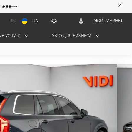
льнее
RU
UA
МОЙ КАБИНЕТ
Е УСЛУГИ
АВТО ДЛЯ БИЗНЕСА
4 грн/мес
ПРОДАНО