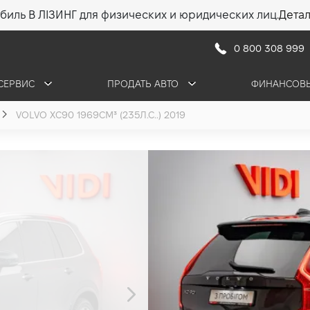
биль В ЛІЗИНГ для физических и юридических лиц.
Дета
0 800 308 999
СЕРВИС
ПРОДАТЬ АВТО
ФИНАНСОВЫ
VOLVO XC90 1969СМ³ (235Л.С..) 2019
Volvo XC90
2.0 (235 л.с.) 2019
1 580 000 грн
•
1 420 000 грн
20 31