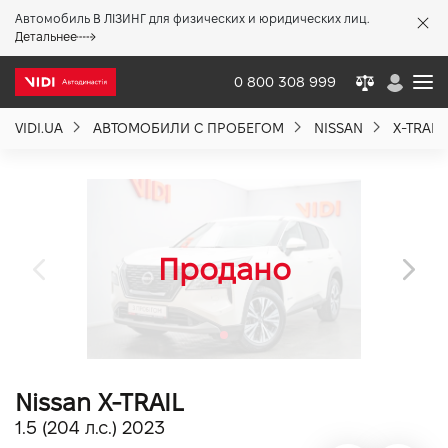
Автомобиль В ЛІЗИНГ для физических и юридических лиц.
X
Детальнее
0 800 308 999
VIDI.UA
АВТОМОБИЛИ С ПРОБЕГОМ
NISSAN
X-TRAIL
О компании
Акции %
Новости
Политика качества
Nissan X-TRAIL
Вакансии
1.5 (204 л.с.) 2023