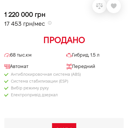
VIDI Карьера
1 220 000 грн
17 453 грн/мес
Контакты
ПРОДАНО
Підпишись на наш канал та слідкуй за
акціями, послугами та новинками
68 тыс.км
Гибрид, 1.5 л
Автомат
Передний
Антиблокировочная система (ABS)
Система стабилизации (ESP)
Вибір режиму руху
Електропривід дзеркал
Запуск двигуна з кнопки
Круїз контроль
Мультифункціональне кермо
Android Auto