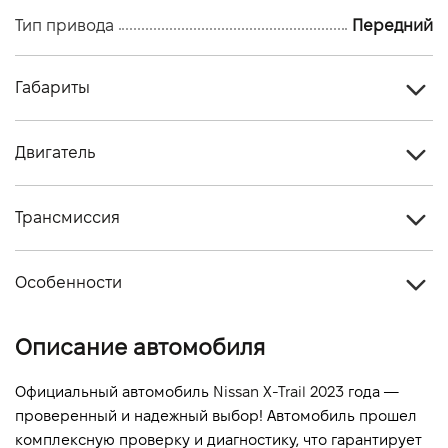
Тип привода
Передний
Габариты
Тип кузова
Кроссовер
Двигатель
Количество дверей, шт
5
Тип топлива
Гибрид
Количество мест, шт
5
Трансмиссия
Стандарт токсичности
-
Тип привода
Передний
Объем двигателя (см.куб.)
1498
Особенности
Тип КПП
Автомат
Мощность двигателя (л.с)
204
Цвет кузова
Белый
Описание автомобиля
Расход топлива, л/100 км (смешанный)
-
Выбросы CO2, г/км (смешанный)
-
Официальный автомобиль 
Nissan X-Trail 2023
 года — 
проверенный и надежный выбор! Автомобиль прошел 
Динамика разгона 0-100 км/ч
-
комплексную проверку и диагностику, что гарантирует 