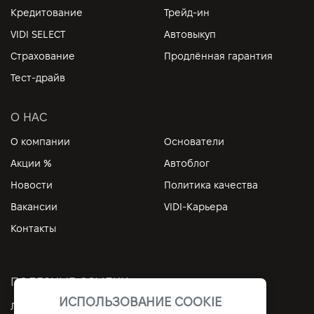
Кредитование
Трейд-ин
VIDI SELECT
Автовыкуп
Страхование
Продлённая гарантия
Тест-драйв
О НАС
О компании
Основатели
Акции %
Автоблог
Новости
Политика качества
Вакансии
VIDI-Карьера
Контакты
ПОЛЕЗНЫЕ ССЫЛКИ
ИСПОЛЬЗОВАНИЕ COOKIE
Личный кабинет
Контакты