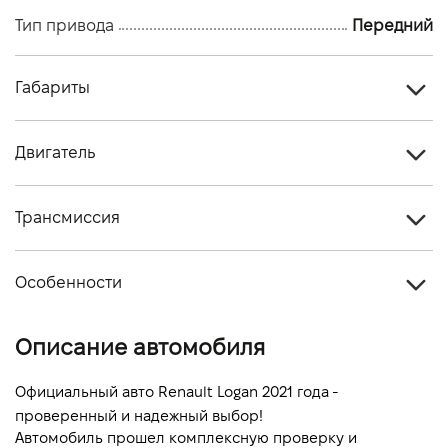
Тип привода
Передний
Габариты
Тип кузова
Седан
Двигатель
Количество дверей, шт
4
Тип топлива
Бензин
Количество мест, шт
5
Трансмиссия
Стандарт токсичности
-
Тип привода
Передний
Объем двигателя (см.куб.)
999
Особенности
Тип КПП
Механика
Мощность двигателя (л.с)
73
Цвет кузова
Белый
Описание автомобиля
Расход топлива, л/100 км (смешанный)
-
Выбросы CO2, г/км (смешанный)
-
Официальный авто Renault Logan 2021 года - 
проверенный и надежный выбор!
Динамика разгона 0-100 км/ч
-
Автомобиль прошел комплексную проверку и 