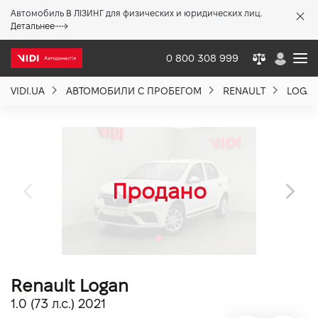
Автомобиль В ЛІЗИНГ для физических и юридических лиц.
X
Детальнее
0 800 308 999
VIDI.UA
АВТОМОБИЛИ С ПРОБЕГОМ
RENAULT
LOGA
О компании
Акции %
Новости
Политика качества
Renault Logan
Вакансии
1.0 (73 л.с.) 2021