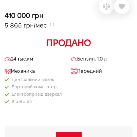
VIDI Карьера
410 000 грн
5 865 грн/мес
Контакты
ПРОДАНО
Підпишись на наш канал та слідкуй за
акціями, послугами та новинками
24 тыс.км
Бензин, 1.0 л
Механика
Передний
Центральний замок
Бортовий комп'ютер
Електропривід дзеркал
Bluetooth
AUX
Денні ходові вогні