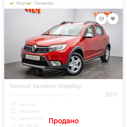
Водія
Пасажира
Renault Sandero StepWay
2017
Renault Sandero StepWay 90 л.с.
Автомат
Передний
Бензин, 0.9 л
Продано
67 700 км