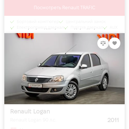
Посмотреть Renault TRAFIC
Бортовий комп'ютер
Центральний замок
Електропривід дзеркал
Підігрів дзеркал
AUX
Renault Logan
2011
Renault Logan 90 л.с.