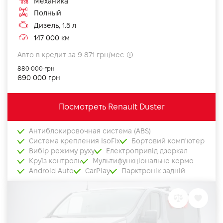
Механика
Полный
Дизель, 1.5 л
147 000 км
Авто в кредит за 9 871 грн/мес
880 000 грн
690 000 грн
Посмотреть Renault Duster
Антиблокировочная система (ABS)
Система крепления IsoFix
Бортовий комп'ютер
Вибір режиму руху
Електропривід дзеркал
Круїз контроль
Мультифункціональне кермо
Android Auto
CarPlay
Парктронік задній