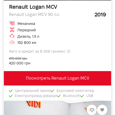
Renault Logan MCV
2019
Renault Logan MCV 90 л.с.
Механика
Передний
Дизель, 1.5 л
152 800 км
Авто в кредит за 6 008 грн/мес
470 000 грн
420 000 грн
Посмотреть Renault Logan MCV
Центральний замок
Бортовий комп'ютер
Електропривід дзеркал
Bluetooth
USB