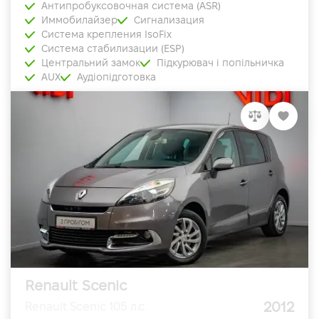
Антипробуксовочная система (ASR)
Иммобилайзер
Сигнализация
Система крепления IsoFix
Система стабилизации (ESP)
Центральний замок
Підкурювач і попільничка
AUX
Аудіопідготовка
Renault Scenic
2012
Renault Scenic 105 л.с.