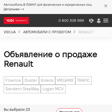
Автомобиль В ЛІЗИНГ для физических и юридических лиц.
X
Детальнее
0 800 308 999
VIDI.UA
АВТОМОБИЛИ С ПРОБЕГОМ
RENAULT
О компании
Акции %
Объявление о продаже
Renault
Новости
Fluence
Duster
Koleos
MEGANE
TRAFIC
Политика качества
Sandero StepWay
Logan MCV
Вакансии
Вы выбрали
23