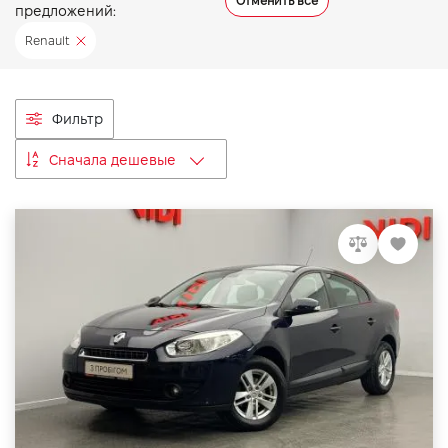
Отменить все
предложений:
VIDI Карьера
Renault
Контакты
Фильтр
Підпишись на наш канал та слідкуй за
Сначала дешевые
акціями, послугами та новинками