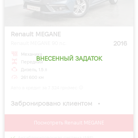
Renault MEGANE
2016
Renault MEGANE 90 л.с.
Механика
ВНЕСЕННЫЙ ЗАДАТОК
Передний
Дизель, 1.5 л
261 600 км
Авто в кредит за 7 324 грн/мес
Забронировано клиентом
Посмотреть Renault MEGANE
Антиблокировочная система (ABS)