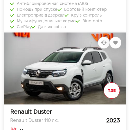
Антиблокировочная система (ABS)
Помощь при спуске
Бортовий комп'ютер
Електропривід дзеркал
Круїз контроль
Мультифункціональне кермо
Bluetooth
CarPlay
Датчик світла
Renault Duster
2023
Renault Duster 110 л.с.