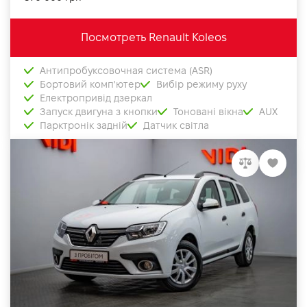
Посмотреть Renault Koleos
Антипробуксовочная система (ASR)
Бортовий комп'ютер
Вибір режиму руху
Електропривід дзеркал
Запуск двигуна з кнопки
Тоновані вікна
AUX
Парктронік задній
Датчик світла