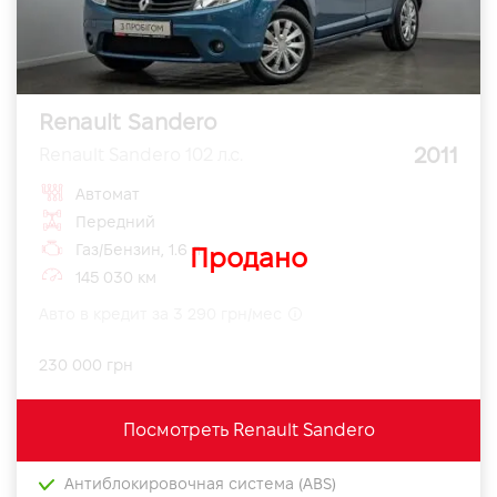
Renault Sandero
2011
Renault Sandero 102 л.с.
Автомат
Передний
Газ/Бензин, 1.6 л
Продано
145 030 км
Авто в кредит за 3 290 грн/мес
230 000 грн
Посмотреть Renault Sandero
Антиблокировочная система (ABS)