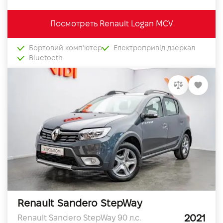
Посмотреть Renault Logan MCV
Бортовий комп'ютер
Електропривід дзеркал
Bluetooth
Renault Sandero StepWay
2021
Renault Sandero StepWay 90 л.с.