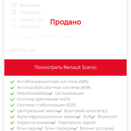
Механика
Передний
Дизель, 1.5 л
Продано
215 000 км
Авто в кредит за 3 834 грн/мес
268 000 грн
Посмотреть Renault Scenic
Антиблокировочная система (ABS)
Антипробуксовочная система (ASR)
Иммобилайзер
Сигнализация
Система крепления IsoFix
Система стабилизации (ESP)
Центральний замок
Бортовий комп'ютер
Мультифункціональне кермо
AUX
Bluetooth
Сервісна книжка
Парктронік задній
Бічні задні
Бічні передні
Віконні (шторки)