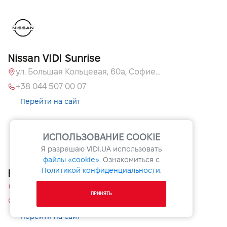
Nissan VIDI Sunrise
ул. Большая Кольцевая, 60а, Софиевская Борщаговка, Киевская обл.
+38 044 507 00 07
Перейти на сайт
ИСПОЛЬЗОВАНИЕ COOKIE
Я разрешаю
VIDI.UA
использовать
файлы «cookie».
Ознакомиться с
Политикой конфиденциальности
.
Ниссан ВИДИ Армада
Киевская обл., c. Чубинское, ул. Киевская, 55
ПРИНЯТЬ
+380 44 591 70 31
Перейти на сайт