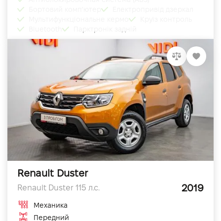
Бортовий комп'ютер
Електропривід дзеркал
Мультифункціональне кермо
Круїз контроль
Bluetooth
Парктронік задній
Renault Duster
2019
Renault Duster 115 л.с.
Механика
Передний