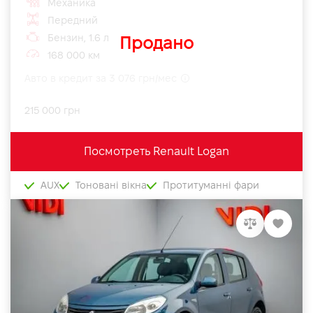
Механика
Передний
Бензин, 1.6 л
Продано
168 000 км
Авто в кредит за 3 076 грн/мес
215 000 грн
Посмотреть Renault Logan
AUX
Тоновані вікна
Протитуманні фари