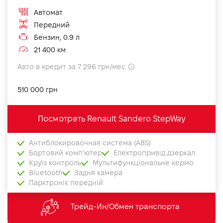
Автомат
Передний
Бензин, 0.9 л
21 400 км
Авто в кредит за 7 296 грн/мес
510 000 грн
Посмотреть Renault Sandero StepWay
Антиблокировочная система (ABS)
Бортовий комп'ютер
Електропривід дзеркал
Круїз контроль
Мультифункціональне кермо
Bluetooth
Задня камера
Парктронік передній
Трейд-Ин/Обмен транспорта