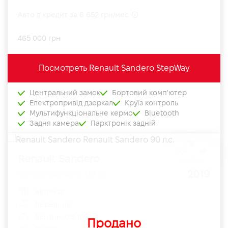
Авто в кредит за 6 652 грн/мес
465 000 грн
Посмотреть Renault Sandero StepWay
Центральний замок
Бортовий комп'ютер
Електропривід дзеркал
Круїз контроль
Мультифункціональне кермо
Bluetooth
Задня камера
Парктронік задній
Renault Sandero
2019
Renault Sandero 90 л.с.
Автомат
Передний
Бензин, 0.9 л
Продано