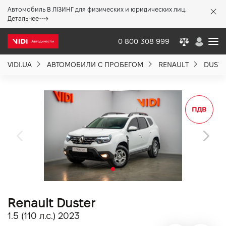
Автомобиль В ЛІЗИНГ для физических и юридических лиц.
X
Детальнее
0 800 308 999
VIDI.UA
АВТОМОБИЛИ С ПРОБЕГОМ
RENAULT
DUSTE
О компании
Акции %
Новости
Политика качества
Renault Duster
Вакансии
1.5 (110 л.с.) 2023