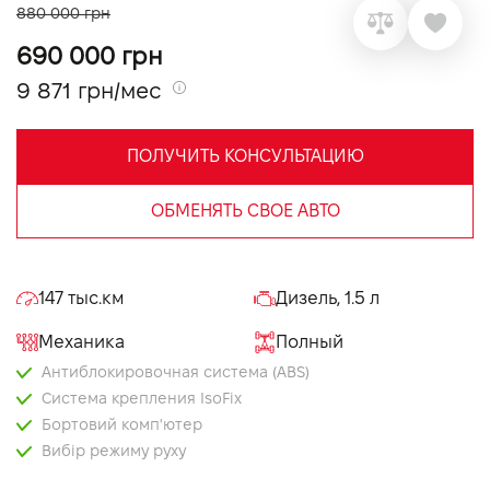
880 000 грн
VIDI Карьера
690 000 грн
9 871 грн/мес
Контакты
ПОЛУЧИТЬ КОНСУЛЬТАЦИЮ
Підпишись на наш канал та слідкуй за
акціями, послугами та новинками
ОБМЕНЯТЬ СВОЕ АВТО
147 тыс.км
Дизель, 1.5 л
Механика
Полный
Антиблокировочная система (ABS)
Система крепления IsoFix
Бортовий комп'ютер
Вибір режиму руху
Електропривід дзеркал