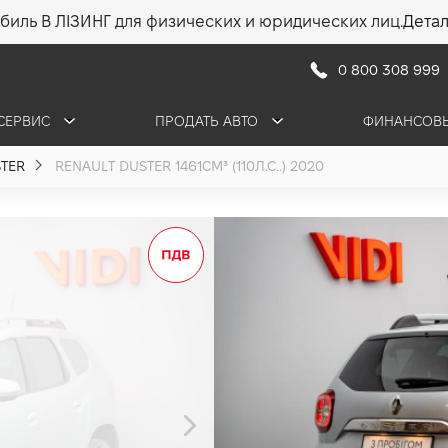
биль В ЛІЗИНГ для физических и юридических лиц.
Дета
0 800 308 999
СЕРВИС
ПРОДАТЬ АВТО
ФИНАНСОВЫ
TER
RENAULT DUSTER 1461СМ³ (110Л.С..) 2020
Renault Duste
1.5 (110 л.с.) 2020
•
635 000 грн
9 084 