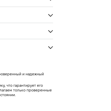
Кроссовер
5
Дизель
5
1461
Передний
110
Автомат
-
Белый
-
роверенный и надежный 
, что гарантирует его 
лагаем только проверенные 
стоянии.