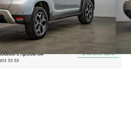
Автомат
Передний
а (ABS)
P)
Бортовий комп'ютер
ема доступу без ключа
Запуск двигуна з кнопки
мо
Android Auto
арктронік задній
льшая Кольцевая, 58
В каталог авто
обили с пробегом
503 33 53