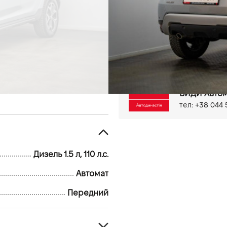
202 тыс.км
Дизель, 1.5 л
Антиблокировочная систем
Система стабилизации (ES
Вибір режиму руху
Сист
Електропривід дзеркал
Мультифункціональне кер
CarPlay
Камера 360
П
Киев, ул. Бо
ВИДИ Автом
тел: +38 044 
Дизель 1.5 л, 110 л.с.
Автомат
Передний