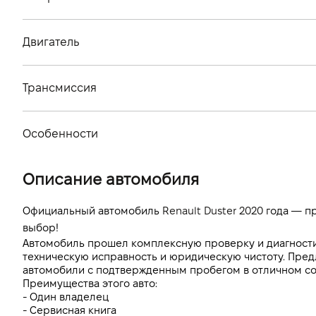
Тип кузова
Двигатель
Количество дверей, шт
Тип топлива
Количество мест, шт
Трансмиссия
Объем двигателя (см.куб.)
Тип привода
Мощность двигателя (л.с)
Особенности
Тип КПП
Расход топлива, л/100 км (смешанный)
Цвет кузова
Описание автомобиля
Динамика разгона 0-100 км/ч
Официальный автомобиль 
Renault Duster 2020
 года — п
выбор!
Автомобиль прошел комплексную проверку и диагностику
техническую исправность и юридическую чистоту. Пред
автомобили с подтвержденным пробегом в отличном со
Преимущества этого авто:
- Один владелец
- Сервисная книга