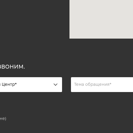
звоним.
не)