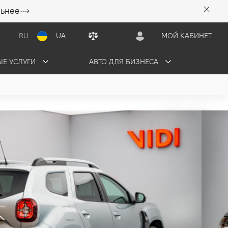
льнее
RU
UA
МОЙ КАБИНЕТ
Е УСЛУГИ
АВТО ДЛЯ БИЗНЕСА
r
грн/мес
ПРОДАНО