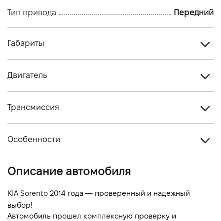
Тип привода
Передний
Габариты
Тип кузова
Кроссовер
Двигатель
Количество дверей, шт
5
Тип топлива
Дизель
Количество мест, шт
5
Трансмиссия
Объем двигателя (см.куб.)
1995
Тип привода
Передний
Мощность двигателя (л.с)
184
Особенности
Тип КПП
Автомат
Расход топлива, л/100 км (смешанный)
-
Цвет кузова
Черный
Описание автомобиля
Динамика разгона 0-100 км/ч
-
KIA Sorento 2014
 года — проверенный и надежный 
выбор!
Автомобиль прошел комплексную проверку и 