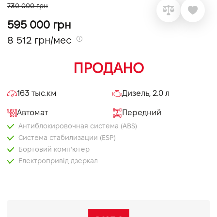
730 000 грн
VIDI Карьера
595 000 грн
8 512 грн/мес
Контакты
ПРОДАНО
Підпишись на наш канал та слідкуй за
акціями, послугами та новинками
163 тыс.км
Дизель, 2.0 л
Автомат
Передний
Антиблокировочная система (ABS)
Система стабилизации (ESP)
Бортовий комп'ютер
Електропривід дзеркал
Круїз контроль
Мультифункціональне кермо
Тоновані вікна
Bluetooth