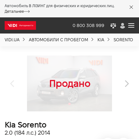
Автомобиль В ЛІЗИНГ для физических и юридических лиц.
X
Детальнее
0 800 308 999
VIDI.UA
АВТОМОБИЛИ С ПРОБЕГОМ
KIA
SORENTO
О компании
Акции %
Новости
Политика качества
Kia Sorento
Вакансии
2.0 (184 л.с.) 2014