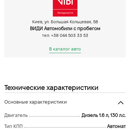
Круїз контроль
Мультифункціональне кермо
Датчик світла
Киев, ул. Большая Кольцевая, 58
Денні ходові вогні
ВИДИ Автомобили с пробегом
Парктронік задній
тел: +38 044 503 33 53
Парктронік передній
В каталог авто
Технические характеристики
Основные характеристики
Двигатель
Дизель 1.6 л, 130 л.с.
Тип КПП
Автомат