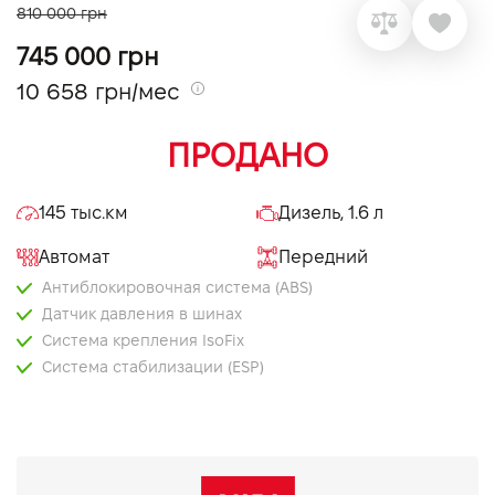
810 000 грн
VIDI Карьера
745 000 грн
10 658 грн/мес
Контакты
ПРОДАНО
Підпишись на наш канал та слідкуй за
акціями, послугами та новинками
145 тыс.км
Дизель, 1.6 л
Автомат
Передний
Антиблокировочная система (ABS)
Датчик давления в шинах
Система крепления IsoFix
Система стабилизации (ESP)
Центральний замок
Бортовий комп'ютер
Датчик дощу
Електропривід дзеркал