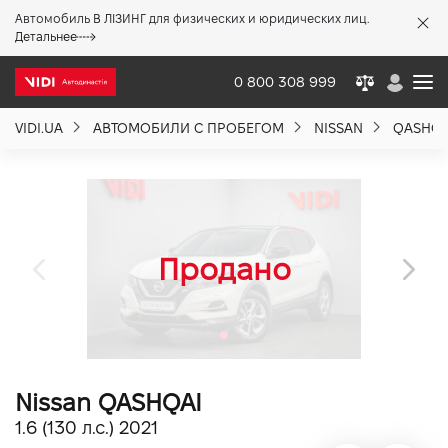
Автомобиль В ЛІЗИНГ для физических и юридических лиц.
X
Детальнее
0 800 308 999
VIDI.UA
АВТОМОБИЛИ С ПРОБЕГОМ
NISSAN
QASHQA
О компании
Акции %
Новости
Политика качества
Nissan QASHQAI
Вакансии
1.6 (130 л.с.) 2021