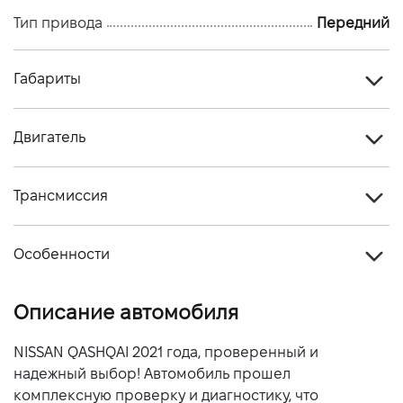
Тип привода
Передний
Габариты
Тип кузова
Кроссовер
Двигатель
Количество дверей, шт
5
Тип топлива
Дизель
Количество мест, шт
5
Трансмиссия
Объем двигателя (см.куб.)
1598
Тип привода
Передний
Мощность двигателя (л.с)
130
Особенности
Тип КПП
Автомат
Расход топлива, л/100 км (смешанный)
-
Цвет кузова
Белый
Описание автомобиля
Динамика разгона 0-100 км/ч
-
NISSAN QASHQAI 2021 года, проверенный и
надежный выбор! Автомобиль прошел
комплексную проверку и диагностику, что