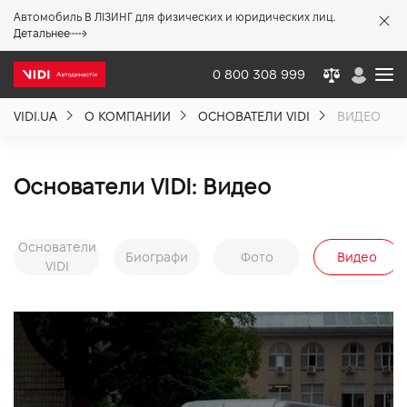
Автомобиль В ЛІЗИНГ для физических и юридических лиц.
X
Детальнее
0 800 308 999
VIDI.UA
О КОМПАНИИ
ОСНОВАТЕЛИ VIDI
ВИДЕО
О компании
Основатели VIDI: Видео
Акции %
Основатели
Новости
Биографи
Фото
Видео
VIDI
Политика качества
Вакансии