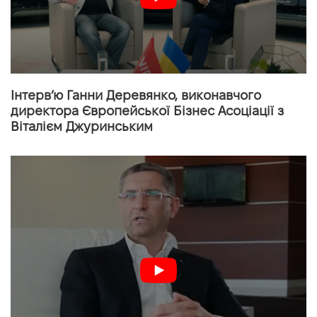
Інтерв’ю Ганни Деревянко, виконавчого
директора Європейської Бізнес Асоціації з
Віталієм Джуринським