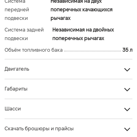
Система
Независимая на двух
передней
поперечных качающихся
подвески
рычагах
Система задней
Независимая на двойных
подвески
поперечных рычагах
Объём топливного бака
35 л
Двигатель
Главная передача
Вал
Габариты
Трансмиссия
Клиноременный вариатор Ultramatic
Высота, см
211
Двигатель
2-циліндровий 4-тактний рідинного
Шасси
Длина, см
325.5
охолодження типу DOHC
Передняя
AT30 x 10-14 GBC® Dirt Commander
Ширина, см
168
Объем двигателя (см.куб.)
999
Скачать брошюры и прайсы
шина
2.0®