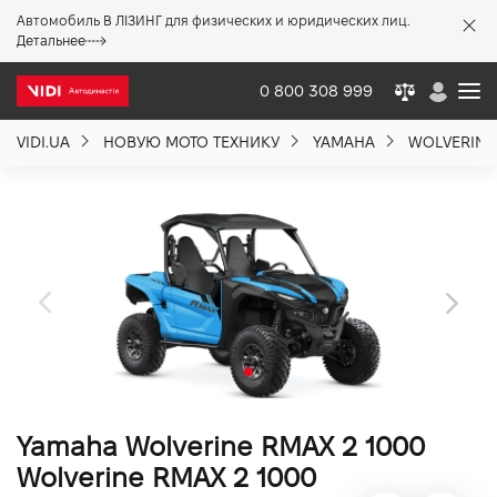
Автомобиль В ЛІЗИНГ для физических и юридических лиц.
X
Детальнее
0 800 308 999
VIDI.UA
НОВУЮ МОТО ТЕХНИКУ
YAMAHA
WOLVERINE 
О компании
Акции %
Новости
Политика качества
Yamaha Wolverine RMAX 2 1000
Вакансии
Wolverine RMAX 2 1000