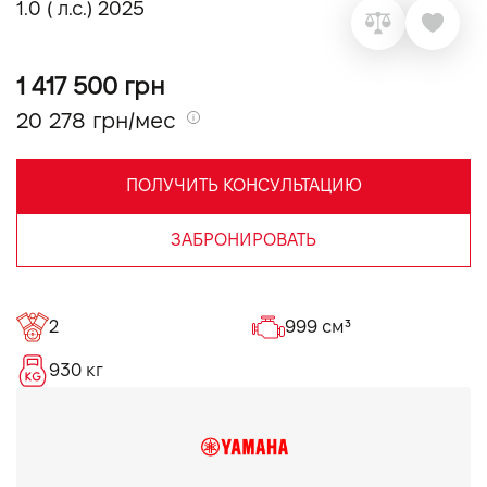
1.0 ( л.с.) 2025
VIDI Карьера
1 417 500 грн
Контакты
20 278 грн/мес
Підпишись на наш канал та слідкуй за
акціями, послугами та новинками
ПОЛУЧИТЬ КОНСУЛЬТАЦИЮ
ЗАБРОНИРОВАТЬ
2
999 см³
930 кг