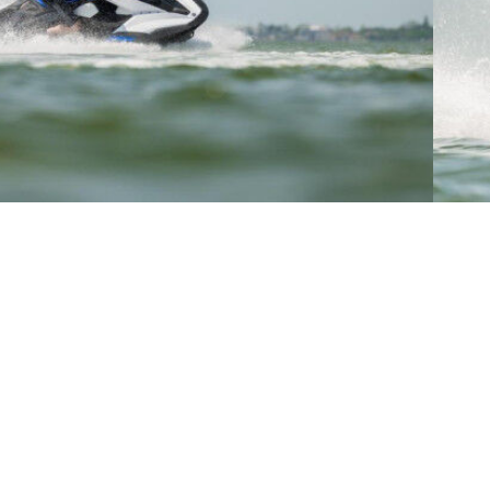
 дилер Yamaha В Украине:
 Мото Лайф
Все мото дилера
я Борщаговка, ул. Большая
8