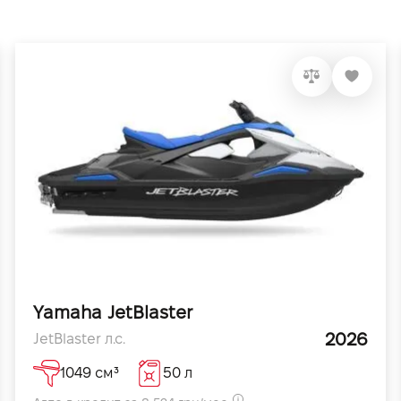
Yamaha JetBlaster
2026
JetBlaster л.с.
1049 см³
50 л