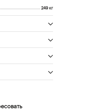
249 кг
Гидроцикл
1150
Бензин A95
3140
4-тактний TR-1 High Output
1130
29
1049
249
50
1-3
3.5
ресовать