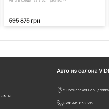
Авто в кредит за 8 524 грн/мес
595 875 грн
Авто из салона VIDI
с. Софиевская Борщаговка,
стоты.
+380 445 030 305