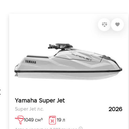
Yamaha Super Jet
2026
Super Jet л.с.
1049 см³
19 л