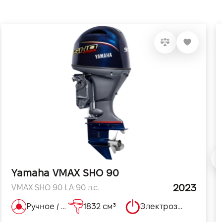
Yamaha VMAX SHO 90
2023
VMAX SHO 90 LA 90 л.с.
Ручное / Дистанционное
1832 см³
Электрозапуск