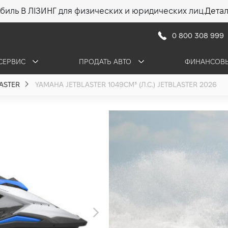
биль В ЛІЗИНГ для физических и юридических лиц.
Дета
0 800 308 999
СЕРВИС
ПРОДАТЬ АВТО
ФИНАНСОВЫ
ASTER
YAMAHA JETBLASTER 1049СМ³ (Л.С.) JETBLASTER 2026
Yamaha JetBla
1.0 ( л.с.) 2026
656 250 грн
595 875 грн
ПОЛУЧИТЬ КОНСУЛ