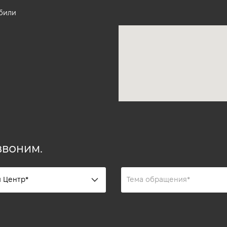
били
звоним.