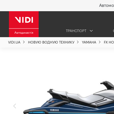
Автомо
X
ТРАНСПОРТ
О компании
VIDI.UA
НОВУЮ ВОДНУЮ ТЕХНИКУ
YAMAHA
FX HO
Акции %
Новости
Политика качества
Вакансии