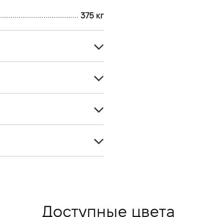
375 кг
Гидроцикл
1230
Бензин A95
3580
вий, 4-тактний, High Output
1270
168
1898
375
70
3
С водяным охлаждением
5.3
Доступные цвета