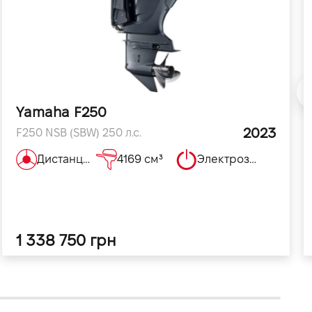
Yamaha F250
2023
F250 NSB (SBW) 250 л.с.
Дистанционное
4169 см³
Электрозапуск
1 338 750 грн