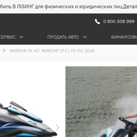
биль В ЛІЗИНГ для физических и юридических лиц.
Дета
0 800 308 999
СЕРВИС
ПРОДАТЬ АВТО
ФИНАНСОВЫ
YAMAHA FX HO 1898СМ³ (Л.С.) FX HO 2026
Yamaha FX H
1.9 ( л.с.) 2026
1 312 500 грн
ПОЛУЧИТЬ КОНСУЛ