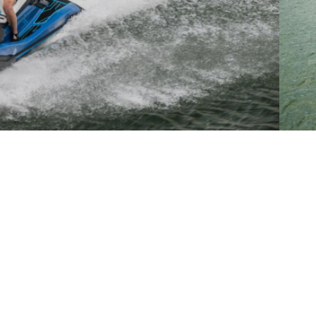
 дилер Yamaha В Украине:
 Мото Лайф
Все мото дилера
я Борщаговка, ул. Большая
8