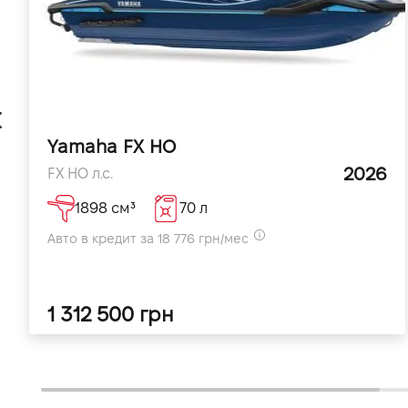
Yamaha FX HO
2026
FX HO л.с.
1898 см³
70 л
Авто в кредит за 18 776 грн/мес
1 312 500 грн