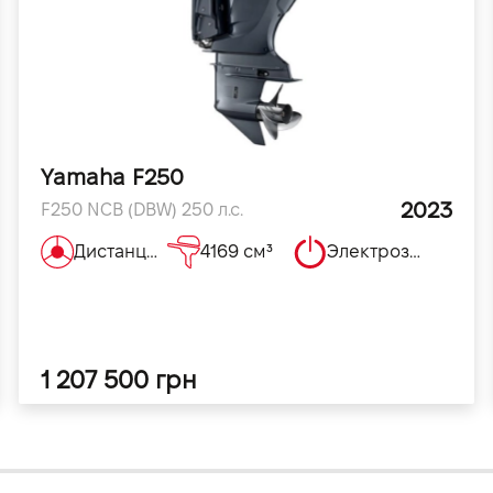
Yamaha F250
2023
F250 NCB (DBW) 250 л.с.
Дистанционное
4169 см³
Электрозапуск
1 207 500 грн