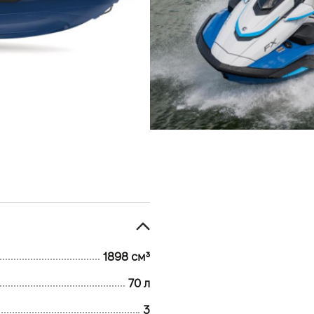
1898 см³
70 л
Официальный
Ямаха ВИДИ
с. Софиевска
Кольцевая, 5
1898 см³
70 л
3