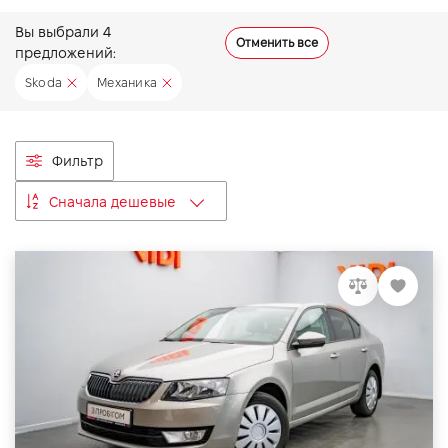
VIDI Карьера
Вы выбрали
4
Отменить все
предложений:
Skoda
Механика
Контакты
Підпишись на наш канал та слідкуй за
Фильтр
акціями, послугами та новинками
Сначала дешевые