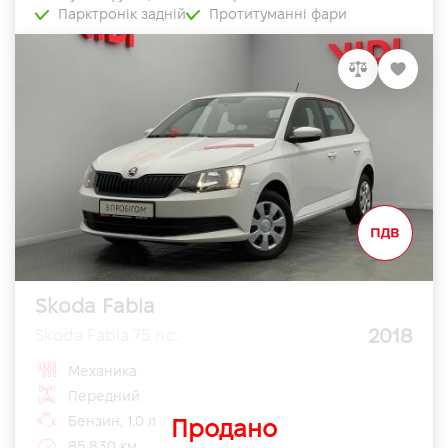
Парктронік задній
Протитуманні фари
Skoda Fabia
2018
Skoda Fabia 75 л.с.
Механика
Передний
Бензин, 1.0 л
Продано
85 830 км