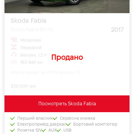
Skoda Fabia
2017
Skoda Fabia 90 л.с.
Механика
Передний
Бензин, 1.2 л
Продано
163 840 км
Авто в кредит за 4 792 грн/мес
335 000 грн
Посмотреть Skoda Fabia
Перший власник
Сервісна книжка
Електропривід дзеркал
Бортовий комп'ютер
Розетка 12V
AUX
USB