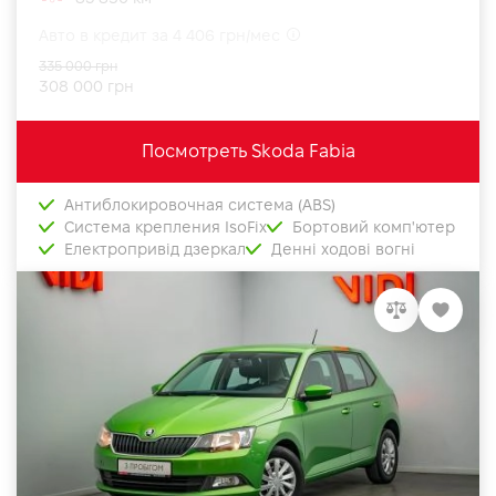
Авто в кредит за 4 406 грн/мес
335 000 грн
308 000 грн
Посмотреть Skoda Fabia
Антиблокировочная система (ABS)
Система крепления IsoFix
Бортовий комп'ютер
Електропривід дзеркал
Денні ходові вогні