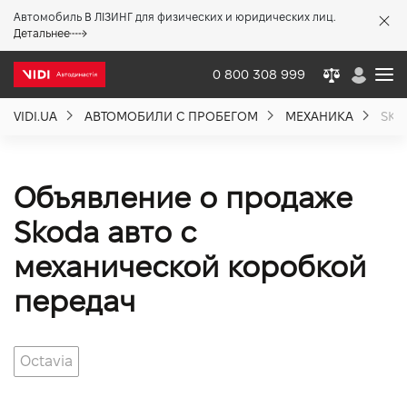
Автомобиль В ЛІЗИНГ для физических и юридических лиц.
X
Детальнее
0 800 308 999
VIDI.UA
АВТОМОБИЛИ С ПРОБЕГОМ
МЕХАНИКА
SKO
О компании
Акции %
Объявление о продаже
Skoda авто с
Новости
механической коробкой
передач
Политика качества
Octavia
Вакансии