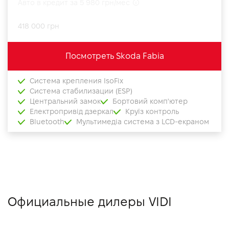
Авто в кредит за 5 980 грн/мес
418 000 грн
Посмотреть Skoda Fabia
Система крепления IsoFix
Система стабилизации (ESP)
Центральний замок
Бортовий комп'ютер
Електропривід дзеркал
Круїз контроль
Bluetooth
Мультимедіа система з LCD-екраном
Официальные дилеры VIDI