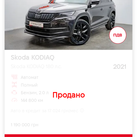
Skoda KODIAQ
2021
Skoda KODIAQ 180 л.с.
Автомат
Полный
Бензин, 2.0 л
Продано
144 800 км
Авто в кредит за 17 024 грн/мес
1 190 000 грн