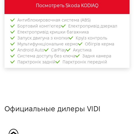
Посмотреть Skoda KODIAQ
Антиблокировочная система (ABS)
Бортовий комп'ютер
Електропривід дзеркал
Електропривід кришки багажника
Запуск двигуна з кнопки
Круїз контроль
Мультифункціональне кермо
Обігрів керма
Android Auto
CarPlay
Акустика
Система доступу без ключа
Задня камера
Парктронік задній
Парктронік передній
Официальные дилеры VIDI