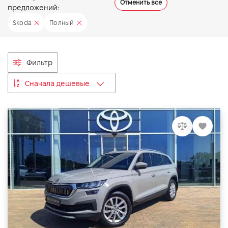
Отменить все
предложений:
VIDI Карьера
Skoda
Полный
Контакты
Фильтр
Підпишись на наш канал та слідкуй за
Сначала дешевые
акціями, послугами та новинками