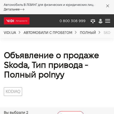
Автомобиль В ЛІЗИНГ для физических и юридических лиц.
X
Детальнее
0 800 308 999
VIDI.UA
АВТОМОБИЛИ С ПРОБЕГОМ
ПОЛНЫЙ
SKOD
О компании
Акции %
Объявление о продаже
Skoda, Тип привода -
Новости
Полный polnyy
Политика качества
KODIAQ
Вакансии
Вы выбрали
2