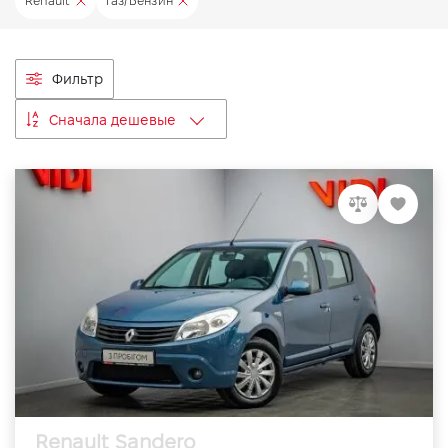
Renault
Газ/Бензин
VIDI Карьера
Фильтр
Контакты
Сначала дешевые
Підпишись на наш канал та слідкуй за
акціями, послугами та новинками
Renault Sandero