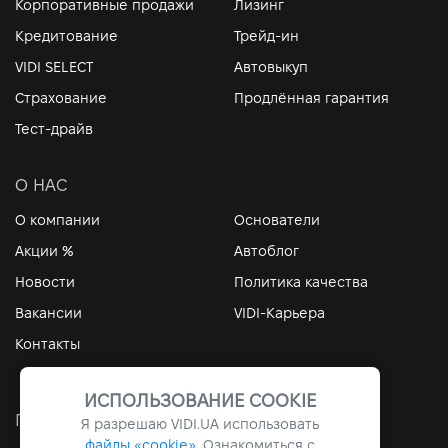
Корпоративные продажи
Лизинг
Кредитование
Трейд-ин
VIDI SELECT
Автовыкуп
Страхование
Продлённая гарантия
Тест-драйв
О НАС
О компании
Основатели
Акции %
Автоблог
Новости
Политика качества
Вакансии
VIDI-Карьера
Контакты
ИСПОЛЬЗОВАНИЕ COOKIE
ПОЛЕЗНЫЕ ССЫЛКИ
Я разрешаю
VIDI.UA
использовать
файлы «cookie».
Ознакомиться с