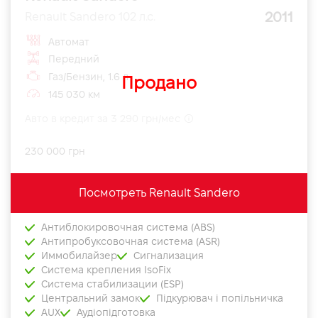
2011
Renault Sandero 102 л.с.
Автомат
Передний
Газ/Бензин, 1.6 л
Продано
145 030 км
Авто в кредит за 3 290 грн/мес
230 000 грн
Посмотреть Renault Sandero
Антиблокировочная система (ABS)
Антипробуксовочная система (ASR)
Иммобилайзер
Сигнализация
Система крепления IsoFix
Система стабилизации (ESP)
Центральний замок
Підкурювач і попільничка
AUX
Аудіопідготовка