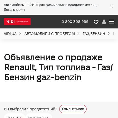
Автомобиль В ЛІЗИНГ для физических и юридических лиц.
X
Детальнее
0 800 308 999
VIDI.UA
АВТОМОБИЛИ С ПРОБЕГОМ
ГАЗ/БЕНЗИН
RE
О компании
Акции %
Объявление о продаже
Renault, Тип топлива - Газ/
Новости
Бензин gaz-benzin
Политика качества
Вакансии
Вы выбрали
1
предложений:
Отменить все