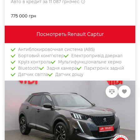
Авто в кредит за 11 087 грн/мес
775 000 грн
Посмотреть Renault Captur
Антиблокировочная система (ABS)
Бортовий комп'ютер
Електропривід дзеркал
Круїз контроль
Мультифункціональне кермо
Bluetooth
Задня камера
Парктронік задній
Датчик світла
Датчик дощу