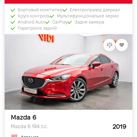
Бортовий комп'ютер
Електропривід дзеркал
Круїз контроль
Мультифункціональне кермо
Android Auto
CarPlay
Задня камера
Парктронік задній
Mazda 6
2019
Mazda 6 194 л.с.