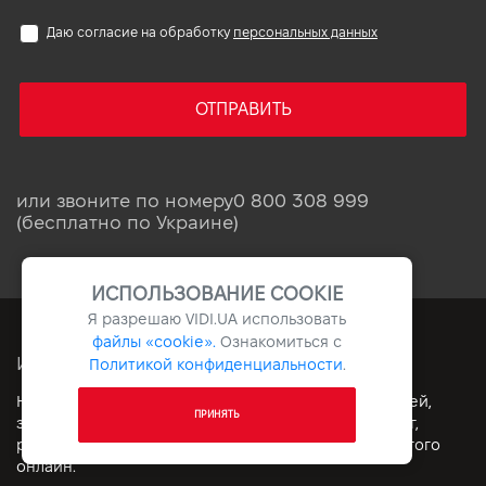
Даю согласие на обработку
персональных данных
ОТПРАВИТЬ
или звоните по номеру
0 800 308 999
(бесплатно по Украине)
ИСПОЛЬЗОВАНИЕ COOKIE
Я разрешаю
VIDI.UA
использовать
файлы «cookie».
Ознакомиться с
ИНТЕРНЕТ-АВТОСАЛОН VIDI.UA
Политикой конфиденциальности
.
Наилучшие условия покупки и продажи автомобилей,
ПРИНЯТЬ
запчастей, аксессуаров, страховых продуктов, услуг,
ремонта, сервисного обслуживания и многого другого
онлайн.