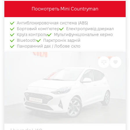
Посмотреть Mini Countryman
Антиблокировочная система (ABS)
Бортовий комп'ютер
Електропривід дзеркал
Круїз контроль
Мультифункціональне кермо
Bluetooth
Парктронік задній
Панорамний дах / Лобове скло