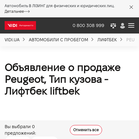
Автомобиль В ЛІЗИНГ для физических и юридических лиц.
X
Детальнее
0 800 308 999
VIDI.UA
АВТОМОБИЛИ С ПРОБЕГОМ
ЛИФТБЕК
PEUG
О компании
Акции %
Объявление о продаже
Peugeot, Тип кузова -
Новости
Лифтбек liftbek
Политика качества
Вакансии
Вы выбрали
0
Отменить все
предложений: