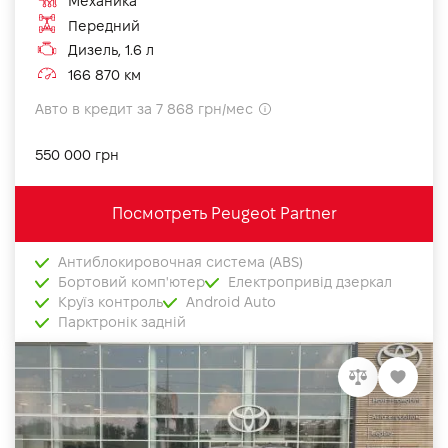
Механика
Передний
Дизель, 1.6 л
166 870 км
Авто в кредит за 7 868 грн/мес
550 000 грн
Посмотреть Peugeot Partner
Антиблокировочная система (ABS)
Бортовий комп'ютер
Електропривід дзеркал
Круїз контроль
Android Auto
Парктронік задній