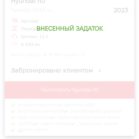
Hyundai i10
2023
Hyundai i10 84 л.с.
Автомат
ВНЕСЕННЫЙ ЗАДАТОК
Передний
Бензин, 1.2 л
6 430 км
Авто в кредит за 10 014 грн/мес
Забронировано клиентом
Посмотреть Hyundai i10
Антиблокировочная система (ABS)
Бортовий комп'ютер
Електропривід дзеркал
Круїз контроль
Мультифункціональне кермо
CarPlay
Задня камера
Парктронік задній
Датчик світла