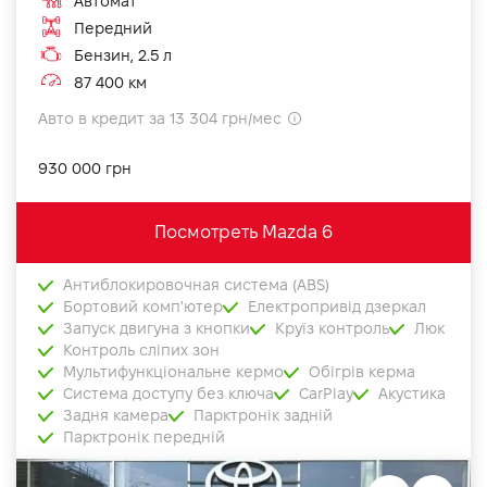
Автомат
Передний
Бензин, 2.5 л
87 400 км
Авто в кредит за 13 304 грн/мес
930 000 грн
Посмотреть Mazda 6
Антиблокировочная система (ABS)
Бортовий комп'ютер
Електропривід дзеркал
Запуск двигуна з кнопки
Круїз контроль
Люк
Контроль сліпих зон
Мультифункціональне кермо
Обігрів керма
Система доступу без ключа
CarPlay
Акустика
Задня камера
Парктронік задній
Парктронік передній