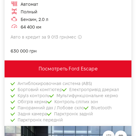
Автомат
Полный
Бензин, 2.0 л
64 400 км
Авто в кредит за 9 013 грн/мес
630 000 грн
Посмотреть Ford Escape
Антиблокировочная система (ABS)
Бортовий комп'ютер
Електропривід дзеркал
Круїз контроль
Мультифункціональне кермо
Обігрів керма
Контроль сліпих зон
Панорамний дах / Лобове скло
Bluetooth
Задня камера
Парктронік задній
Парктронік передній