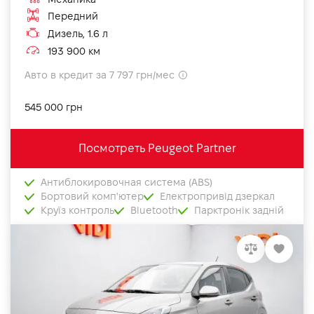
Передний
Дизель, 1.6 л
193 900 км
Авто в кредит за 7 797 грн/мес
545 000 грн
Посмотреть Peugeot Partner
Антиблокировочная система (ABS)
Бортовий комп'ютер
Електропривід дзеркал
Круїз контроль
Bluetooth
Парктронік задній