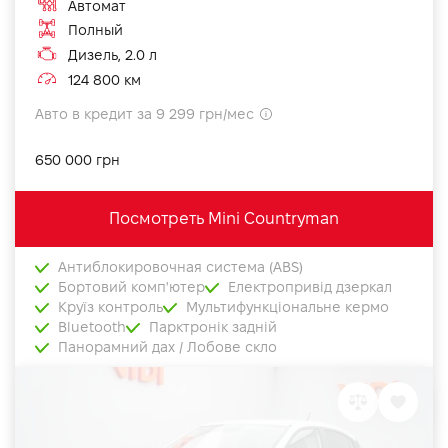
Автомат
Полный
Дизель, 2.0 л
124 800 км
Авто в кредит за 9 299 грн/мес
650 000 грн
Посмотреть Mini Countryman
Антиблокировочная система (ABS)
Бортовий комп'ютер
Електропривід дзеркал
Круїз контроль
Мультифункціональне кермо
Bluetooth
Парктронік задній
Панорамний дах / Лобове скло