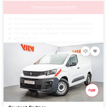
Посмотреть Hyundai i10
Антиблокировочная система (ABS)
Бортовий комп'ютер
Електропривід дзеркал
Круїз контроль
Мультифункціональне кермо
CarPlay
Задня камера
Парктронік задній
Датчик світла