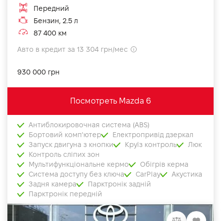
Передний
Бензин, 2.5 л
87 400 км
Авто в кредит за 13 304 грн/мес
930 000 грн
Посмотреть Mazda 6
Антиблокировочная система (ABS)
Бортовий комп'ютер
Електропривід дзеркал
Запуск двигуна з кнопки
Круїз контроль
Люк
Контроль сліпих зон
Мультифункціональне кермо
Обігрів керма
Система доступу без ключа
CarPlay
Акустика
Задня камера
Парктронік задній
Парктронік передній