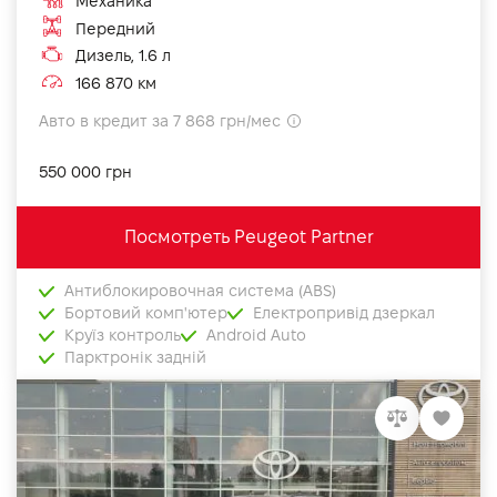
Механика
Передний
Дизель, 1.6 л
166 870 км
Авто в кредит за 7 868 грн/мес
550 000 грн
Посмотреть Peugeot Partner
Антиблокировочная система (ABS)
Бортовий комп'ютер
Електропривід дзеркал
Круїз контроль
Android Auto
Парктронік задній