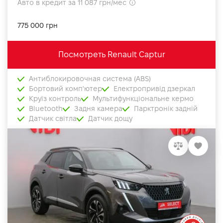
Авто в кредит за 11 087 грн/мес
775 000 грн
Посмотреть Renault Captur
Антиблокировочная система (ABS)
Бортовий комп'ютер
Електропривід дзеркал
Круїз контроль
Мультифункціональне кермо
Bluetooth
Задня камера
Парктронік задній
Датчик світла
Датчик дощу