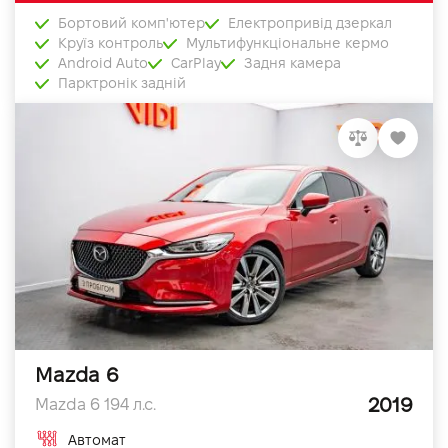
Бортовий комп'ютер
Електропривід дзеркал
Круїз контроль
Мультифункціональне кермо
Android Auto
CarPlay
Задня камера
Парктронік задній
Mazda 6
2019
Mazda 6 194 л.с.
Автомат