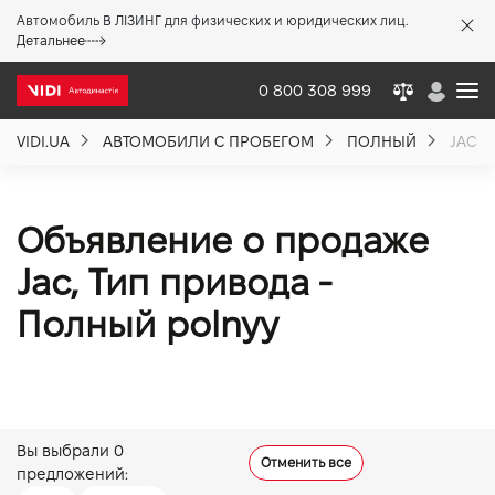
Автомобиль В ЛІЗИНГ для физических и юридических лиц.
X
Детальнее
0 800 308 999
VIDI.UA
АВТОМОБИЛИ С ПРОБЕГОМ
ПОЛНЫЙ
JAC
О компании
Акции %
Объявление о продаже
Jac, Тип привода -
Новости
Полный polnyy
Политика качества
Вакансии
Вы выбрали
0
Отменить все
предложений: