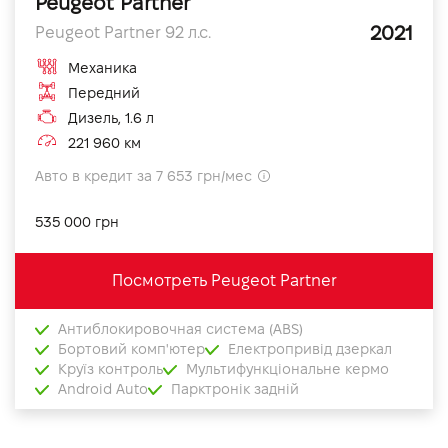
Peugeot Partner
2021
Peugeot Partner 92 л.с.
Механика
Передний
Дизель, 1.6 л
221 960 км
Авто в кредит за 7 653 грн/мес
535 000 грн
Посмотреть Peugeot Partner
Антиблокировочная система (ABS)
Бортовий комп'ютер
Електропривід дзеркал
Круїз контроль
Мультифункціональне кермо
Android Auto
Парктронік задній