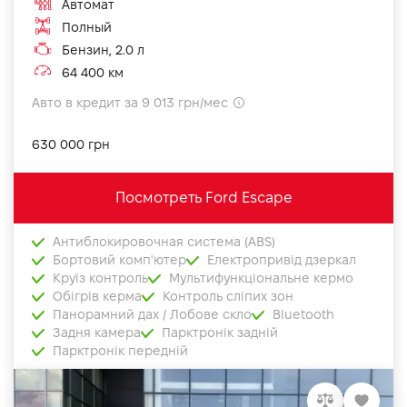
Автомат
Полный
Бензин, 2.0 л
64 400 км
Авто в кредит за 9 013 грн/мес
630 000 грн
Посмотреть Ford Escape
Антиблокировочная система (ABS)
Бортовий комп'ютер
Електропривід дзеркал
Круїз контроль
Мультифункціональне кермо
Обігрів керма
Контроль сліпих зон
Панорамний дах / Лобове скло
Bluetooth
Задня камера
Парктронік задній
Парктронік передній