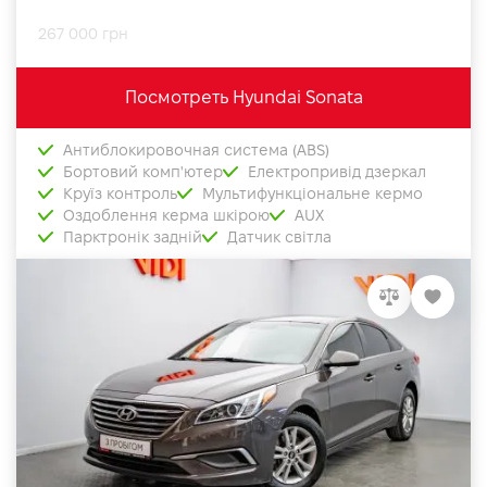
267 000 грн
Посмотреть Hyundai Sonata
Антиблокировочная система (ABS)
Бортовий комп'ютер
Електропривід дзеркал
Круїз контроль
Мультифункціональне кермо
Оздоблення керма шкірою
AUX
Парктронік задній
Датчик світла