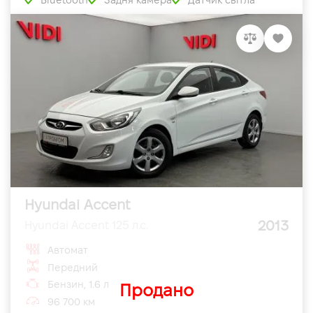
Bluetooth
Задня камера
Датчик світла
Hyundai Accent
2013
Hyundai Accent 125 л.с.
Автомат
Передний
Бензин, 1.6 л
Продано
96 700 км