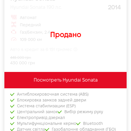
2014
Hyundai Sonata 190 л.с.
Автомат
Передний
Газ/Бензин, 2.4 л
Продано
109 000 км
Авто в кредит за 6 151 грн/мес
445 000 грн
430 000 грн
Посмотреть Hyundai Sonata
Антиблокировочная система (ABS)
Блокировка замков задней двери
Система стабилизации (ESP)
Центральний замок
Вибір режиму руху
Електропривід дзеркал
Мультифункціональне кермо
Bluetooth
Датчик світла
Газобалонне обладнання (ГБО)