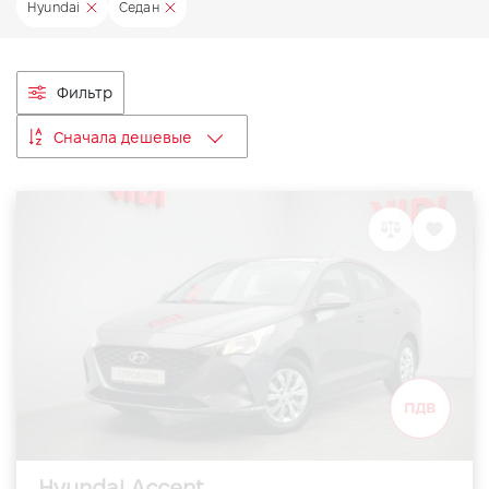
Hyundai
Седан
VIDI Карьера
Контакты
Фильтр
Сначала дешевые
Підпишись на наш канал та слідкуй за
акціями, послугами та новинками
Hyundai Accent