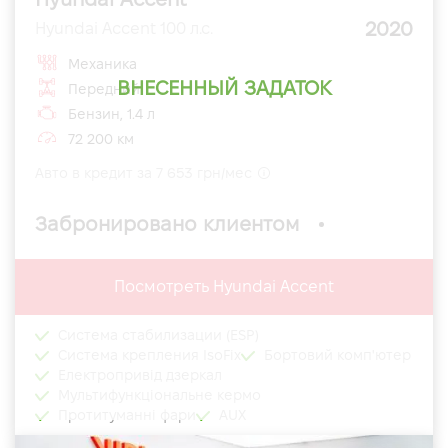
2020
Hyundai Accent 100 л.с.
Механика
ВНЕСЕННЫЙ ЗАДАТОК
Передний
Бензин, 1.4 л
72 200 км
Авто в кредит за 7 653 грн/мес
Забронировано клиентом
Посмотреть Hyundai Accent
Система стабилизации (ESP)
Система крепления IsoFix
Бортовий комп'ютер
Електропривід дзеркал
Мультифункціональне кермо
Протитуманні фари
AUX