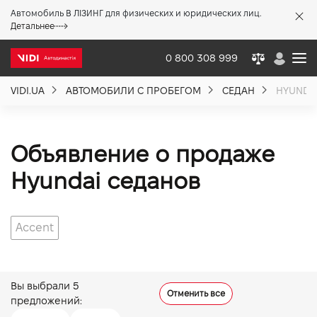
Автомобиль В ЛІЗИНГ для физических и юридических лиц.
X
Детальнее
0 800 308 999
VIDI.UA
АВТОМОБИЛИ С ПРОБЕГОМ
СЕДАН
HYUNDA
О компании
Акции %
Объявление о продаже
Hyundai седанов
Новости
Accent
Политика качества
Вакансии
Вы выбрали
5
Отменить все
предложений: