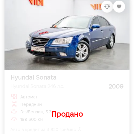
Hyundai Sonata
2009
Hyundai Sonata 246 л.с.
Автомат
Передний
Газ/Бензин, 3.3 л
Продано
199 300 км
Авто в кредит за 3 820 грн/мес