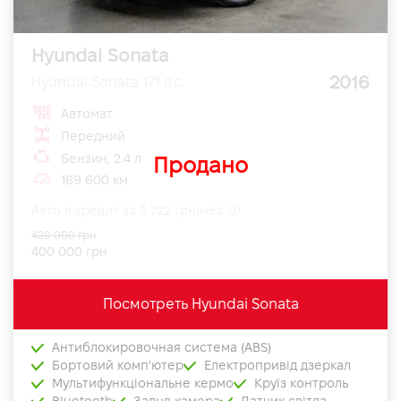
Hyundai Sonata
2016
Hyundai Sonata 171 л.с.
Автомат
Передний
Бензин, 2.4 л
Продано
169 600 км
Авто в кредит за 5 722 грн/мес
420 000 грн
400 000 грн
Посмотреть Hyundai Sonata
Антиблокировочная система (ABS)
Бортовий комп'ютер
Електропривід дзеркал
Мультифункціональне кермо
Круїз контроль