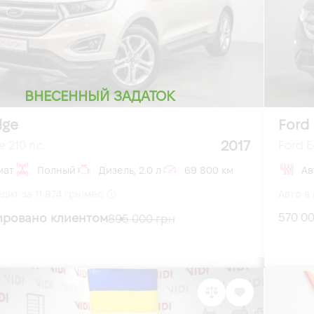
ВНЕСЕННЫЙ ЗАДАТОК
dge
Ford
2017
 210 л.с.
Ford E
мат
Полный
Дизель, 2.0 л
69 800 км
Ав
дит за 11 874 грн/мес
Авто в 
ировано клиентом
570 00
895 000 грн