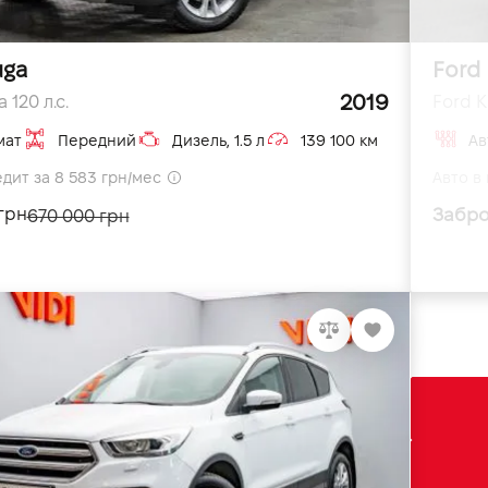
uga
Ford
2019
 120 л.с.
Ford K
мат
Передний
Дизель, 1.5 л
139 100 км
Ав
едит за 8 583 грн/мес
Авто в 
Забро
грн
670 000 грн