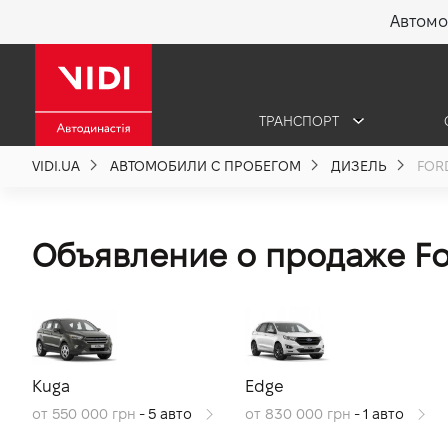
Автомо
X
ТРАНСПОРТ
О компании
VIDI.UA
АВТОМОБИЛИ С ПРОБЕГОМ
ДИЗЕЛЬ
FOR
Акции %
Объявление о продаже Fo
Новости
Политика качества
Kuga
Edge
Вакансии
от 550 000 грн
- 5 авто
от 830 000 грн
- 1 авто