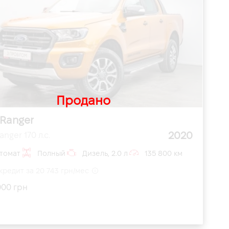
Продано
 Ranger
2020
anger 170 л.с.
томат
Полный
Дизель, 2.0 л
135 800 км
кредит за 20 743 грн/мес
000 грн