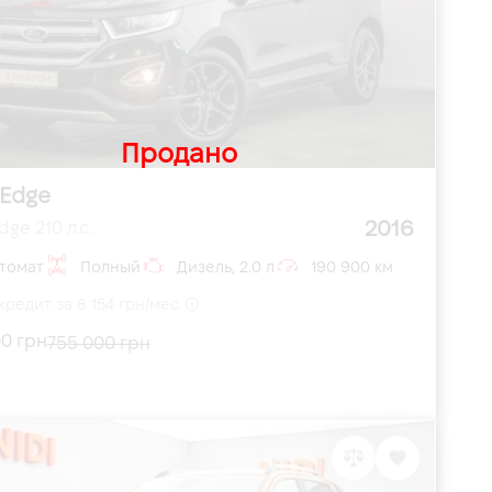
Продано
 Edge
2016
dge 210 л.с.
томат
Полный
Дизель, 2.0 л
190 900 км
кредит за 8 154 грн/мес
0 грн
755 000 грн