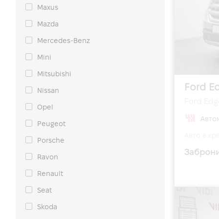
Maxus
Mazda
Mercedes-Benz
Mini
Mitsubishi
Ford E
Nissan
Ford Edge
Opel
Авто
Peugeot
Авто в кре
Porsche
Заброн
Ravon
Renault
Seat
Skoda