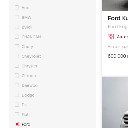
Audi
BMW
Ford K
Ford Kuga
Buick
CHANGAN
Авто
Авто в кр
Chery
600 000 
Chevrolet
Chrysler
Citroen
Daewoo
Dodge
Ds
Fiat
Ford