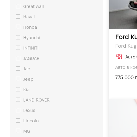
Great wall
Haval
Honda
Ford K
Hyundai
Ford Kuga
INFINITI
Авто
JAGUAR
Авто в кре
Jac
775 000 
Jeep
Kia
LAND ROVER
Lexus
Lincoln
MG