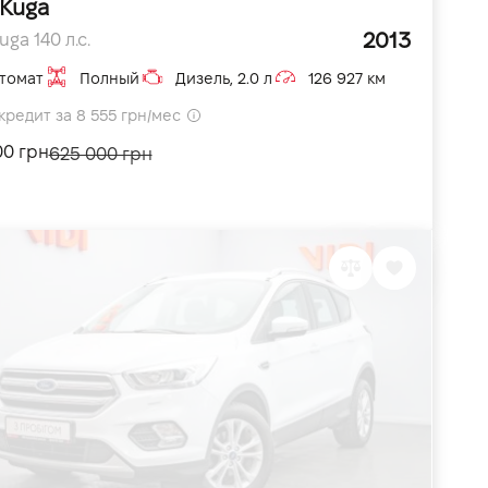
 Kuga
2013
uga 140 л.с.
томат
Полный
Дизель, 2.0 л
126 927 км
кредит за 8 555 грн/мес
00 грн
625 000 грн