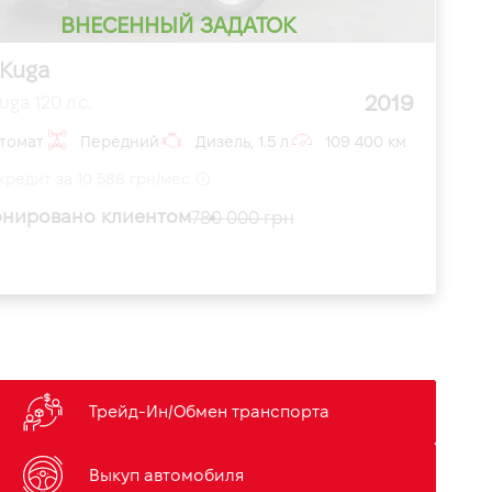
ВНЕСЕННЫЙ ЗАДАТОК
 Kuga
2019
uga 120 л.с.
томат
Передний
Дизель, 1.5 л
109 400 км
кредит за 10 586 грн/мес
нировано клиентом
780 000 грн
Трейд-Ин/Обмен транспорта
Выкуп автомобиля