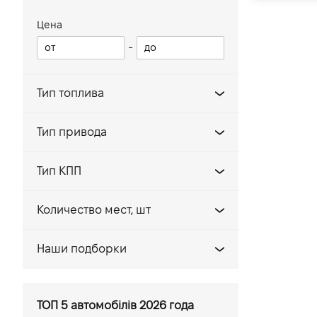
Focus
Цена
-
Mondeo
Kuga
Тип топлива
Edge
Transit
Бензин
Тип привода
Ranger
Газ/Бензин
Задний
Transit Custom
Гибрид
Тип КПП
Передний
Tourneo Connect
Дизель
Автомат
Полный
Количество мест, шт
Explorer
Механика
2
C-Max
Наши подборки
3
B-Max
Женские автомобили
5
Escape
Семейные автомобили
ТОП 5 автомобілів 2026 года
6
Fusion