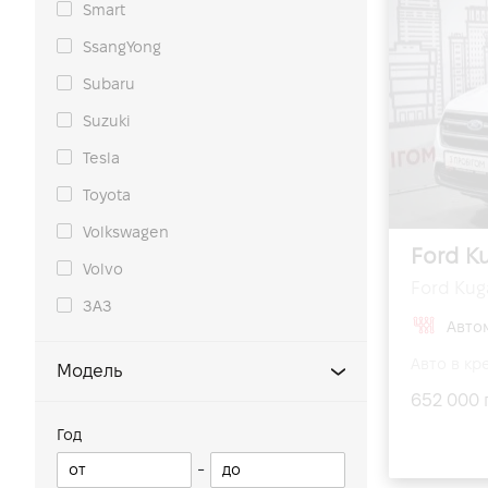
Smart
SsangYong
Subaru
Suzuki
Tesla
Toyota
Volkswagen
Ford K
Volvo
Ford Kuga
ЗАЗ
Авто
Авто в кр
Модель
652 000 
Mustang
Год
Ecosport
-
Fiesta