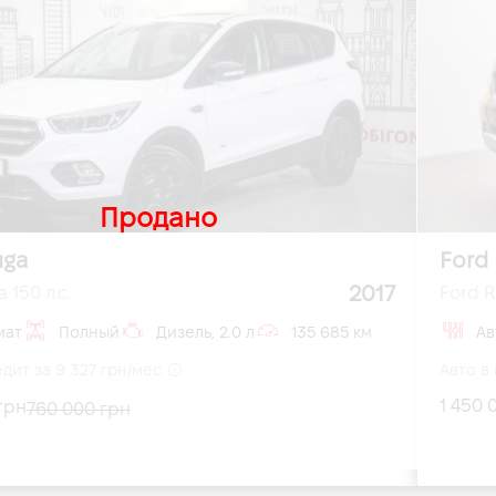
Продано
uga
Ford
2017
 150 л.с.
Ford R
мат
Полный
Дизель, 2.0 л
135 685 км
Ав
едит за 9 327 грн/мес
Авто в 
1 450 
грн
760 000 грн