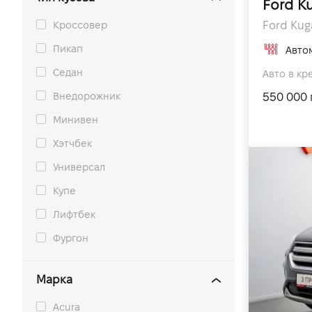
Ford K
Кроссовер
Ford Kuga
Пикап
Авто
Седан
Авто в кр
Внедорожник
550 000 
Минивен
Хэтчбек
Универсал
Купе
Лифтбек
Фургон
Марка
Acura