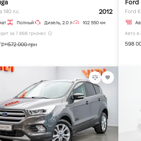
uga
Ford
2012
 140 л.с.
Ford K
мат
Полный
Дизель, 2.0 л
102 550 км
Ав
едит за 7 868 грн/мес
Авто в 
грн
598 0
572 000 грн