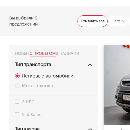
VIDI Карьера
Вы выбрали
9
Отменить все
Ford
предложений:
Контакты
Підпишись на наш канал та слідкуй за
акціями, послугами та новинками
НОВЫЕ
С ПРОБЕГОМ
В НАЛИЧИИ
Тип транспорта
Легковые автомобили
Мото техника
З НДС
Vidi Select
Тип кузова