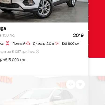
uga
2019
 150 л.с.
мат
Полный
Дизель, 2.0 л
106 800 км
дит за 11 087 грн/мес
грн
815 000 грн