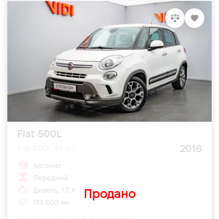
Fiat 500L
2016
Fiat 500L 85 л.с.
Автомат
Передний
Дизель, 1.3 л
Продано
173 600 км
Авто в кредит за 5 508 грн/мес