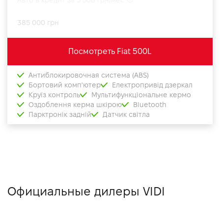
385 000 грн
Посмотреть Fiat 500L
Антиблокировочная система (ABS)
Бортовий комп'ютер
Електропривід дзеркал
Круїз контроль
Мультифункціональне кермо
Оздоблення керма шкірою
Bluetooth
Парктронік задній
Датчик світла
Официальные дилеры VIDI