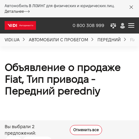
Автомобиль В ЛІЗИНГ для физических и юридических лиц.
X
Детальнее
0 800 308 999
VIDI.UA
АВТОМОБИЛИ С ПРОБЕГОМ
ПЕРЕДНИЙ
FIAT
О компании
Акции %
Объявление о продаже
Fiat, Тип привода -
Новости
Передний peredniy
Политика качества
Вакансии
Вы выбрали
2
Отменить все
предложений: