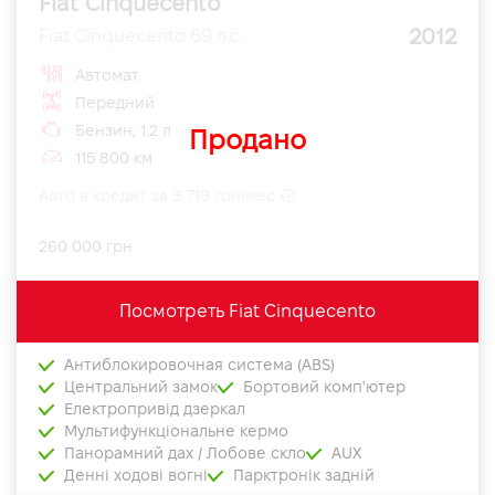
Fiat Cinquecento
2012
Fiat Cinquecento 69 л.с.
Автомат
Передний
Бензин, 1.2 л
Продано
115 800 км
Авто в кредит за 3 719 грн/мес
260 000 грн
Посмотреть Fiat Cinquecento
Антиблокировочная система (ABS)
Центральний замок
Бортовий комп'ютер
Електропривід дзеркал
Мультифункціональне кермо
Панорамний дах / Лобове скло
AUX
Денні ходові вогні
Парктронік задній