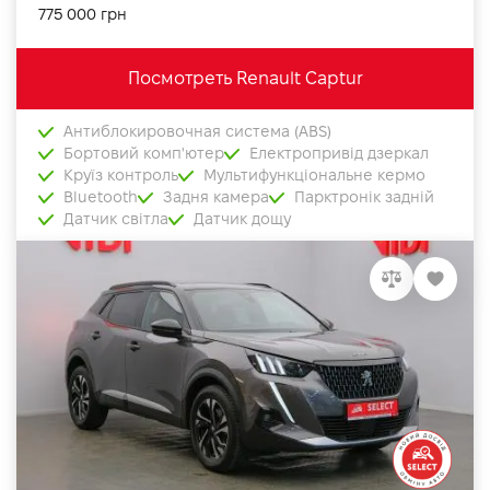
775 000 грн
Посмотреть Renault Captur
Антиблокировочная система (ABS)
Бортовий комп'ютер
Електропривід дзеркал
Круїз контроль
Мультифункціональне кермо
Bluetooth
Задня камера
Парктронік задній
Датчик світла
Датчик дощу