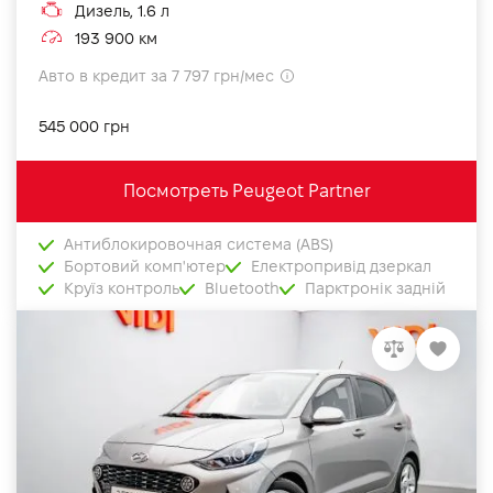
Дизель, 1.6 л
193 900 км
Авто в кредит за 7 797 грн/мес
545 000 грн
Посмотреть Peugeot Partner
Антиблокировочная система (ABS)
Бортовий комп'ютер
Електропривід дзеркал
Круїз контроль
Bluetooth
Парктронік задній