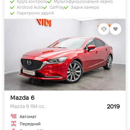
Круїз контроль
Мультифункціональне кермо
Android Auto
CarPlay
Задня камера
Парктронік задній
Mazda 6
2019
Mazda 6 194 л.с.
Автомат
Передний