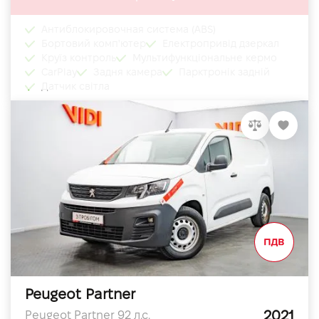
Антиблокировочная система (ABS)
Бортовий комп'ютер
Електропривід дзеркал
Круїз контроль
Мультифункціональне кермо
CarPlay
Задня камера
Парктронік задній
Датчик світла
Peugeot Partner
2021
Peugeot Partner 92 л.с.