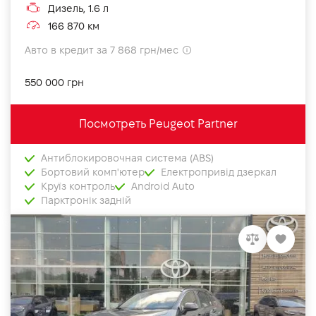
Дизель, 1.6 л
166 870 км
Авто в кредит за 7 868 грн/мес
550 000 грн
Посмотреть Peugeot Partner
Антиблокировочная система (ABS)
Бортовий комп'ютер
Електропривід дзеркал
Круїз контроль
Android Auto
Парктронік задній