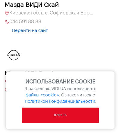
Мазда ВИДИ Скай
Киевская обл., с. Софиевская Борщаговка, ул. Большая Кольцевая, 60 А
044 591 88 88
Перейти на сайт
Nissan VIDI Sunrise
ИСПОЛЬЗОВАНИЕ COOKIE
ул. Большая Кольцевая, 60а, Софиевская Борщаговка, Киевская обл.
Я разрешаю
VIDI.UA
использовать
+38 044 507 00 07
файлы «cookie».
Ознакомиться с
Перейти на сайт
Политикой конфиденциальности
.
ПРИНЯТЬ