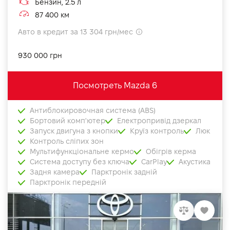
Бензин, 2.5 л
87 400 км
Авто в кредит за 13 304 грн/мес
930 000 грн
Посмотреть Mazda 6
Антиблокировочная система (ABS)
Бортовий комп'ютер
Електропривід дзеркал
Запуск двигуна з кнопки
Круїз контроль
Люк
Контроль сліпих зон
Мультифункціональне кермо
Обігрів керма
Система доступу без ключа
CarPlay
Акустика
Задня камера
Парктронік задній
Парктронік передній