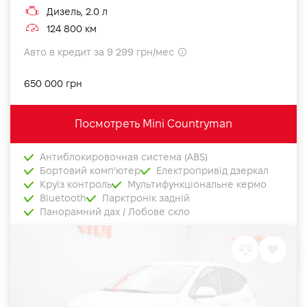
Дизель, 2.0 л
124 800 км
Авто в кредит за 9 299 грн/мес
650 000 грн
Посмотреть Mini Countryman
Антиблокировочная система (ABS)
Бортовий комп'ютер
Електропривід дзеркал
Круїз контроль
Мультифункціональне кермо
Bluetooth
Парктронік задній
Панорамний дах / Лобове скло