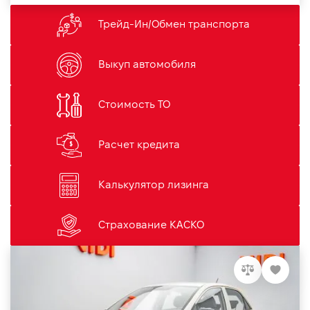
Трейд-Ин/Обмен транспорта
Выкуп автомобиля
Стоимость ТО
Расчет кредита
Калькулятор лизинга
Страхование КАСКО