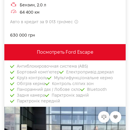
Бензин, 2.0 л
64 400 км
Авто в кредит за 9 013 грн/мес
630 000 грн
Посмотреть Ford Escape
Антиблокировочная система (ABS)
Бортовий комп'ютер
Електропривід дзеркал
Круїз контроль
Мультифункціональне кермо
Обігрів керма
Контроль сліпих зон
Панорамний дах / Лобове скло
Bluetooth
Задня камера
Парктронік задній
Парктронік передній