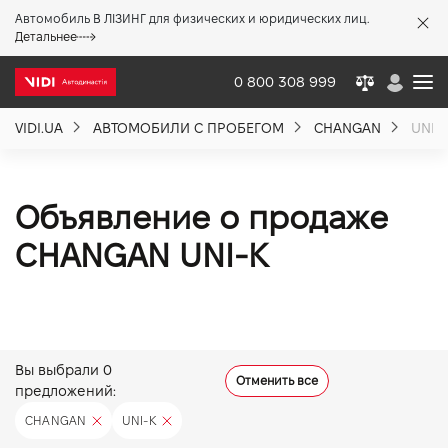
Автомобиль В ЛІЗИНГ для физических и юридических лиц.
X
Детальнее
0 800 308 999
VIDI.UA
АВТОМОБИЛИ С ПРОБЕГОМ
CHANGAN
UNI-
О компании
Акции %
Объявление о продаже
CHANGAN UNI-K
Новости
Политика качества
Вы выбрали
0
Отменить все
предложений:
Вакансии
CHANGAN
UNI-K