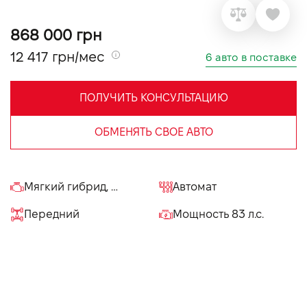
VIDI Карьера
868 000 грн
12 417 грн/мес
6 авто в поставке
Контакты
ПОЛУЧИТЬ КОНСУЛЬТАЦИЮ
Підпишись на наш канал та слідкуй за
акціями, послугами та новинками
ОБМЕНЯТЬ СВОЕ АВТО
Мягкий гибрид, 1.2 л
Автомат
Передний
Мощность 83 л.с.