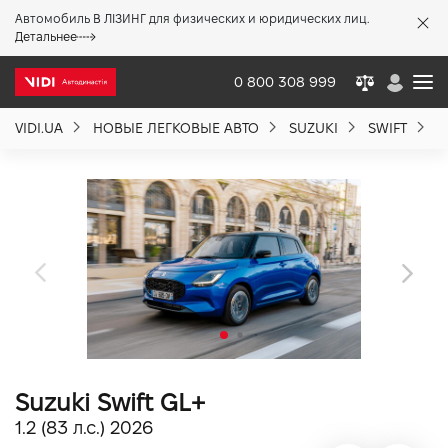
Автомобиль В ЛІЗИНГ для физических и юридических лиц.
X
Детальнее
0 800 308 999
VIDI.UA
НОВЫЕ ЛЕГКОВЫЕ АВТО
SUZUKI
SWIFT
S
О компании
Акции %
Новости
Политика качества
Suzuki Swift GL+
Вакансии
1.2 (83 л.с.) 2026