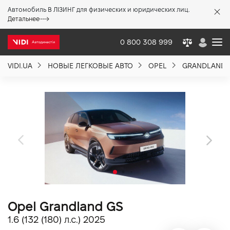
Автомобиль В ЛІЗИНГ для физических и юридических лиц.
X
Детальнее
0 800 308 999
VIDI.UA
НОВЫЕ ЛЕГКОВЫЕ АВТО
OPEL
GRANDLAND
О компании
Акции %
Новости
Политика качества
Opel Grandland GS
Вакансии
1.6 (132 (180) л.с.) 2025