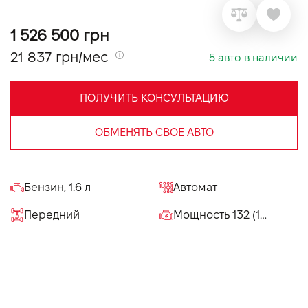
VIDI Карьера
1 526 500 грн
21 837 грн/мес
5 авто в наличии
Контакты
ПОЛУЧИТЬ КОНСУЛЬТАЦИЮ
Підпишись на наш канал та слідкуй за
акціями, послугами та новинками
ОБМЕНЯТЬ СВОЕ АВТО
Бензин, 1.6 л
Автомат
Передний
Мощность 132 (180) л.с.