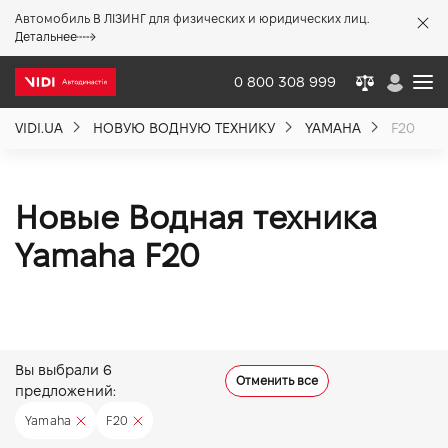
Автомобиль В ЛІЗИНГ для физических и юридических лиц.
X
Детальнее
0 800 308 999
VIDI.UA
НОВУЮ ВОДНУЮ ТЕХНИКУ
YAMAHA
F20
О компании
Акции %
Новые Водная техника
Yamaha F20
Новости
Политика качества
Вы выбрали
6
Отменить все
предложений:
Вакансии
Yamaha
F20