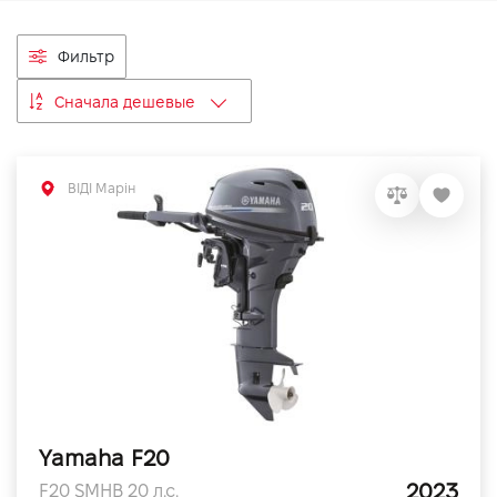
VIDI Карьера
Фильтр
Контакты
Сначала дешевые
Підпишись на наш канал та слідкуй за
акціями, послугами та новинками
ВІДІ Марін
Yamaha F20
2023
F20 SMHB 20 л.с.