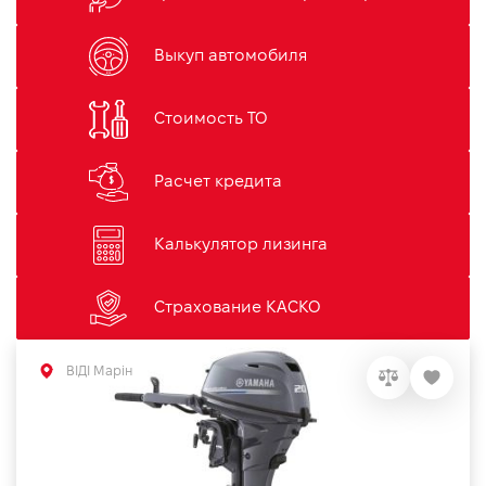
Выкуп автомобиля
Стоимость ТО
Расчет кредита
Калькулятор лизинга
Страхование КАСКО
ВІДІ Марін