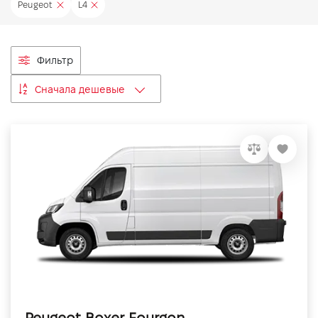
Peugeot
L4
VIDI Карьера
Контакты
Фильтр
Сначала дешевые
Підпишись на наш канал та слідкуй за
акціями, послугами та новинками
Peugeot Boxer Fourgon