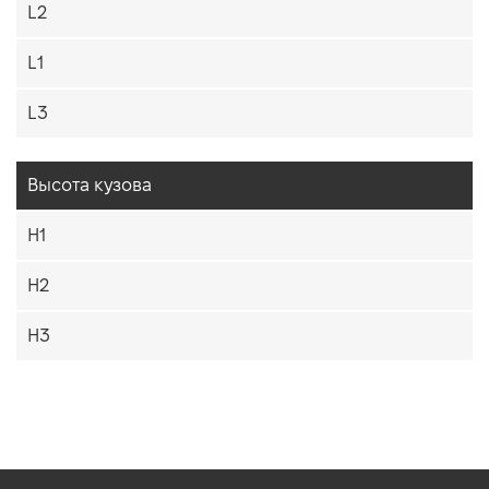
L2
L1
L3
Высота кузова
H1
H2
H3