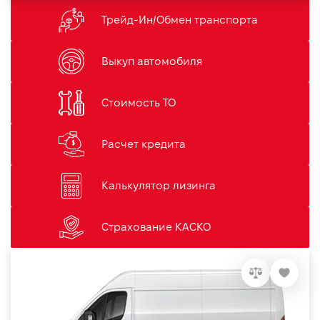
Трейд-Ин/Обмен транспорта
Выкуп автомобиля
Стоимость ТО
Расчет кредита
Калькулятор лизинга
Страхование КАСКО