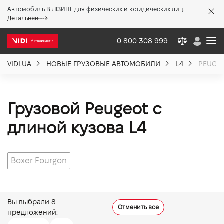
Автомобиль В ЛІЗИНГ для физических и юридических лиц.
X
Детальнее
0 800 308 999
VIDI.UA
НОВЫЕ ГРУЗОВЫЕ АВТОМОБИЛИ
L4
PEUGE
О компании
Акции %
Грузовой Peugeot с
длиной кузова L4
Новости
Boxer Fourgon
Политика качества
Вакансии
Вы выбрали
8
Отменить все
предложений: