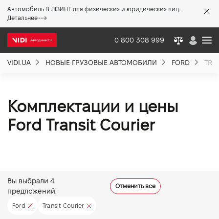
Автомобиль В ЛІЗИНГ для физических и юридических лиц.
X
Детальнее
0 800 308 999
VIDI.UA
НОВЫЕ ГРУЗОВЫЕ АВТОМОБИЛИ
FORD
TRA
О компании
Акции %
Комплектации и цены
Ford Transit Courier
Новости
Политика качества
Вы выбрали
4
Отменить все
предложений:
Вакансии
Ford
Transit Courier