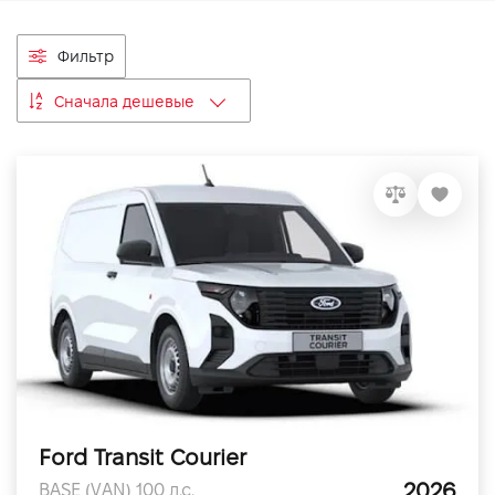
VIDI Карьера
Фильтр
Контакты
Сначала дешевые
Підпишись на наш канал та слідкуй за
акціями, послугами та новинками
Ford Transit Courier
2026
BASE (VAN) 100 л.с.