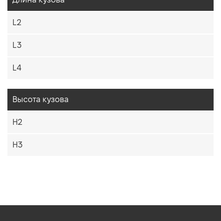
L2
L3
L4
Высота кузова
H2
H3