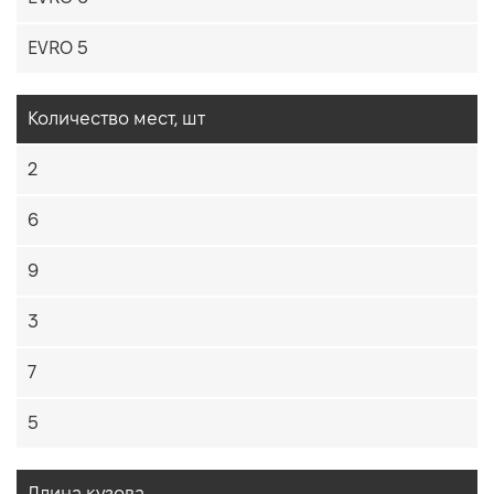
EVRO 5
Количество мест, шт
2
6
9
3
7
5
Длина кузова