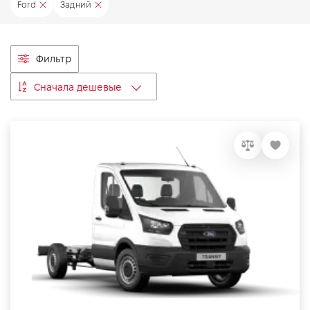
Ford
Задний
VIDI Карьера
Контакты
Фильтр
Сначала дешевые
Підпишись на наш канал та слідкуй за
акціями, послугами та новинками