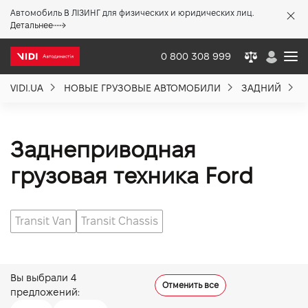
Автомобиль В ЛІЗИНГ для физических и юридических лиц.
X
Детальнее
0 800 308 999
VIDI.UA
НОВЫЕ ГРУЗОВЫЕ АВТОМОБИЛИ
ЗАДНИЙ
О компании
Акции %
Заднеприводная
грузовая техника Ford
Новости
Transit Van
Transit Chassis
Политика качества
Вакансии
Вы выбрали
4
Отменить все
предложений: