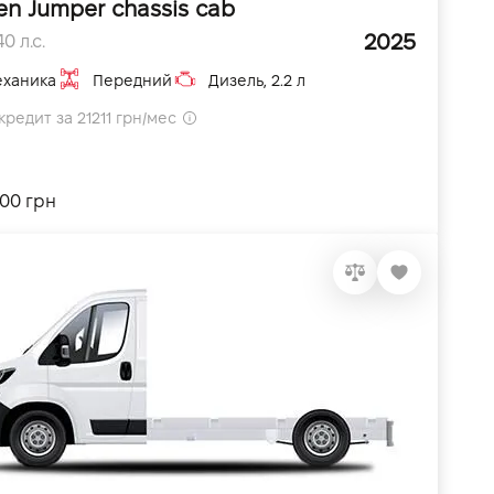
en Jumper chassis cab
2025
0 л.с.
ханика
Передний
Дизель, 2.2 л
кредит за 21211 грн/мес
700 грн