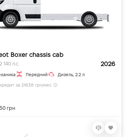
eot Boxer chassis cab
2026
 140 л.с.
ханика
Передний
Дизель, 2.2 л
кредит за 21638 грн/мес
550 грн