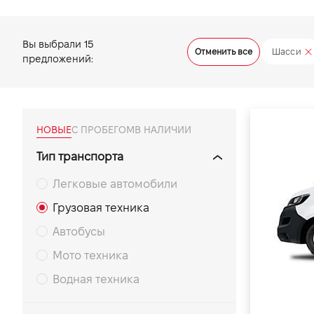
VIDI Карьера
Вы выбрали
15
Отменить все
Шасси
предложений:
Контакты
Підпишись на наш канал та слідкуй за
акціями, послугами та новинками
НОВЫЕ
С ПРОБЕГОМ
В НАЛИЧИИ
Тип транспорта
Легковые автомобили
Грузовая техника
Автобусы
Мото техника
Водная техника