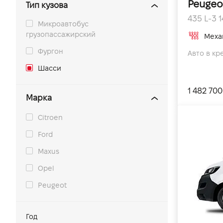
Peugeo
Тип кузова
435 L-3 14
Микроавтобус
грузопассажирский
Меха
Фургон
Авто в кре
Шасси
1 482 700
Марка
Citroen
Ford
Maxus
Opel
Peugeot
Год