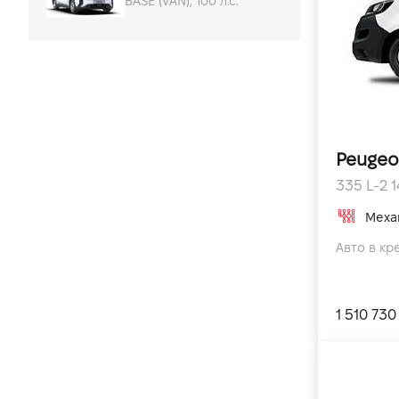
BASE (VAN), 100 л.с.
Peugeo
335 L-2 14
Меха
Авто в кр
1 510 730