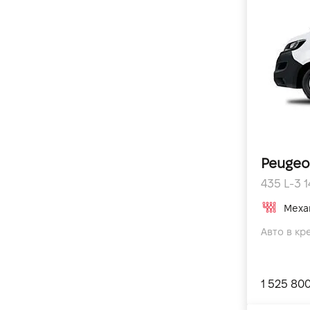
Peugeo
435 L-3 14
Меха
Авто в кр
1 525 80