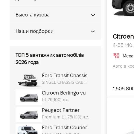
3
L1
5
Высота кузова
L2
6
H1
L3
Наши подборки
7
Citroen
H2
L4
Коммерческие автомобили
9
4-35 140 л
H3
Автомобили с большим баком
ТОП 5 вантажних автомобілів
Меха
2026 года
Авто в кре
Ford Transit Chassis
SINGLE CHASSIS CAB 350L, 155 (114) / 3500 л.с.
1 505 80
Citroen Berlingo vu
L1, 75(100) л.с.
Peugeot Partner
Premium L1, 75(100) л.с.
Ford Transit Courier