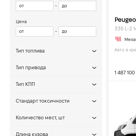
-
Peugeo
Цена
335 L-2 14
-
Меха
Авто в кр
Тип топлива
Бензин
Тип привода
1 487 100
Дизель
Задний
Электро
Тип КПП
Передний
Автомат
Полный
Стандарт токсичности
Механика
EVRO 5
Количество мест, шт
EVRO 6
2
Длина кузова