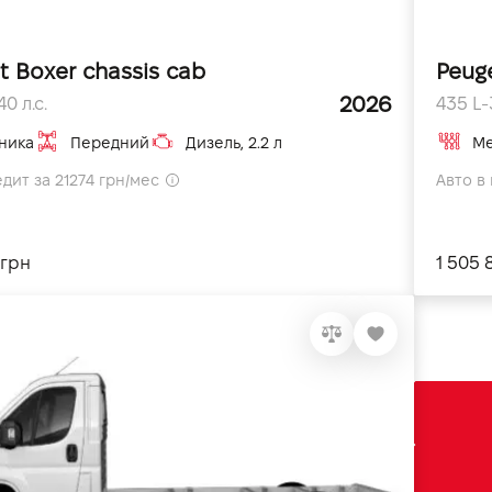
t Boxer chassis cab
Peug
2026
0 л.с.
435 L-3
ника
Передний
Дизель, 2.2 л
Ме
едит за 21274 грн/мес
Авто в 
 грн
1 505 