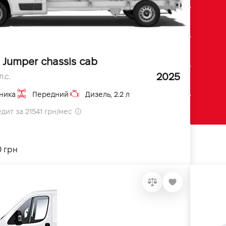
 Jumper chassis cab
2025
.с.
ника
Передний
Дизель, 2.2 л
дит за 21541 грн/мес
0 грн