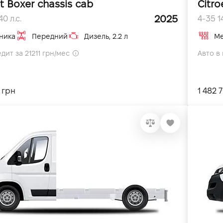
t Boxer chassis cab
Citro
2025
0 л.с.
4-35 14
ника
Передний
Дизель, 2.2 л
Ме
дит за 21211 грн/мес
Авто в 
 грн
1 482 