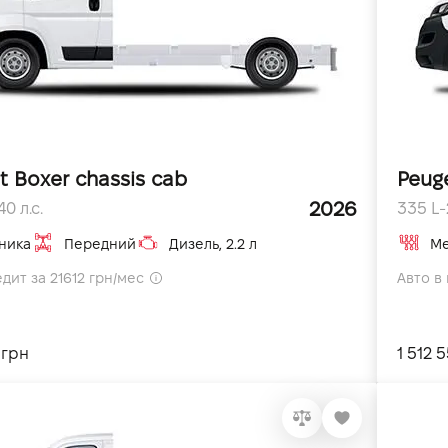
t Boxer chassis cab
Peug
2026
0 л.с.
335 L-2
ника
Передний
Дизель, 2.2 л
Ме
едит за 21612 грн/мес
Авто в 
 грн
1 512 