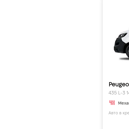
Peugeo
435 L-3 14
Меха
Авто в кр