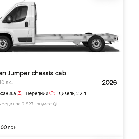
en Jumper chassis cab
2026
0 л.с.
ханика
Передний
Дизель, 2.2 л
кредит за 21827 грн/мес
800 грн