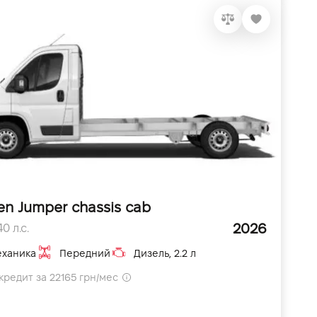
en Jumper chassis cab
2026
0 л.с.
ханика
Передний
Дизель, 2.2 л
кредит за 22165 грн/мес