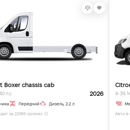
t Boxer chassis cab
Citro
2026
0 л.с.
4-35 14
ника
Передний
Дизель, 2.2 л
Ме
едит за 22165 грн/мес
Авто в 