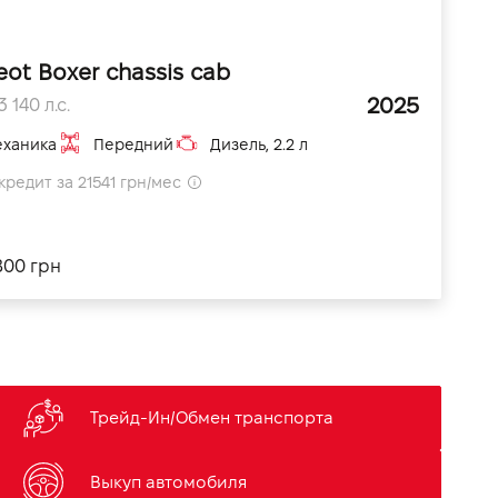
eot Boxer chassis cab
2025
 140 л.с.
ханика
Передний
Дизель, 2.2 л
кредит за 21541 грн/мес
800 грн
Трейд-Ин/Обмен транспорта
Выкуп автомобиля