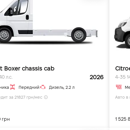
t Boxer chassis cab
Citro
2026
0 л.с.
4-35 14
ника
Передний
Дизель, 2.2 л
Ме
едит за 21827 грн/мес
Авто в 
0 грн
1 525 