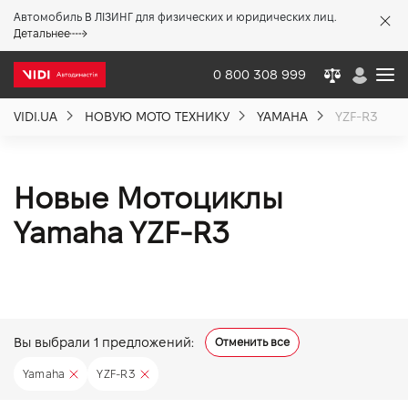
Автомобиль В ЛІЗИНГ для физических и юридических лиц.
X
Детальнее
0 800 308 999
VIDI.UA
НОВУЮ МОТО ТЕХНИКУ
YAMAHA
YZF-R3
О компании
Акции %
Новые Мотоциклы
Yamaha YZF-R3
Новости
Политика качества
Вы выбрали
1
предложений:
Отменить все
Вакансии
Yamaha
YZF-R3