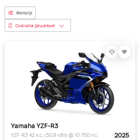
VIDI Карьера
Фильтр
Сначала дешевые
Контакты
Підпишись на наш канал та слідкуй за
акціями, послугами та новинками
Yamaha YZF-R3
2025
YZF-R3 42 к.с. (30,9 кВт) @ 10 750 л.с.