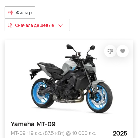
VIDI Карьера
Фильтр
Сначала дешевые
Контакты
Підпишись на наш канал та слідкуй за
акціями, послугами та новинками
Yamaha MT-09
2025
MT-09 119 к.с. (87.5 кВт) @ 10 000 л.с.