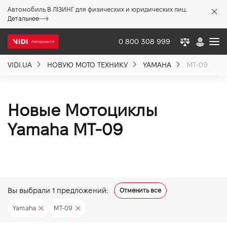
Автомобиль В ЛІЗИНГ для физических и юридических лиц.
X
Детальнее
0 800 308 999
VIDI.UA
НОВУЮ МОТО ТЕХНИКУ
YAMAHA
MT-09
О компании
Акции %
Новые Мотоциклы
Yamaha MT-09
Новости
Политика качества
Вы выбрали
1
предложений:
Отменить все
Вакансии
Yamaha
MT-09