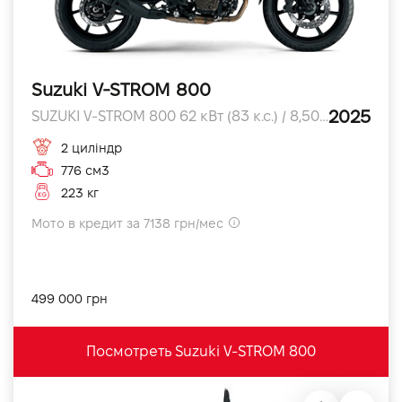
Suzuki V-STROM 800
2025
SUZUKI V-STROM 800 62 кВт (83 к.с.) / 8,500 об/хв л.с.
2 циліндр
776 см3
223 кг
Мото в кредит за 7138 грн/мес
499 000 грн
Посмотреть Suzuki V-STROM 800