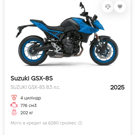
Suzuki GSX-8S
2025
SUZUKI GSX-8S 83 л.с.
4 циліндр
776 см3
202 кг
Мото в кредит за 6280 грн/мес