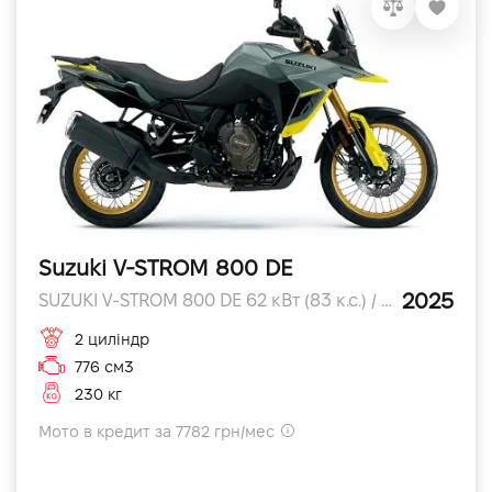
Suzuki V-STROM 800 DE
2025
SUZUKI V-STROM 800 DE 62 кВт (83 к.с.) / 8,500 об/хв л.с.
2 циліндр
776 см3
230 кг
Мото в кредит за 7782 грн/мес