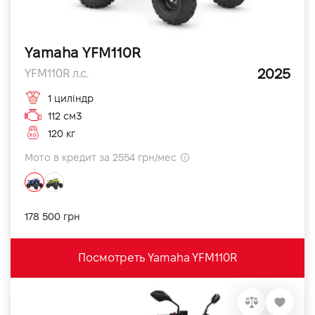
Yamaha YFM110R
2025
YFM110R л.с.
1 циліндр
112 см3
120 кг
Мото в кредит за 2554 грн/мес
178 500 грн
Посмотреть Yamaha YFM110R