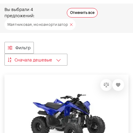
VIDI Карьера
Вы выбрали
4
Отменить все
предложений:
Маятниковая, моноамортизатор
Контакты
Підпишись на наш канал та слідкуй за
Фильтр
акціями, послугами та новинками
Сначала дешевые