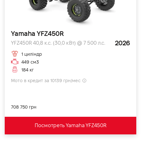
Yamaha YFZ450R
2026
YFZ450R 40,8 к.с. (30,0 кВт) @ 7 500 л.с.
1 циліндр
449 см3
184 кг
Мото в кредит за 10139 грн/мес
708 750 грн
Посмотреть Yamaha YFZ450R