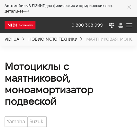
Автомобиль В ЛІЗИНГ для физических и юридических лиц.
X
Детальнее
0 800 308 999
VIDI.UA
НОВУЮ МОТО ТЕХНИКУ
МАЯТНИКОВАЯ, МОНОА
О компании
Акции %
Мотоциклы с
маятниковой,
Новости
моноамортизатор
подвеской
Политика качества
Yamaha
Suzuki
Вакансии