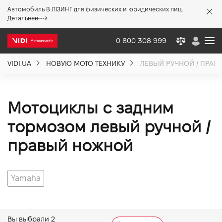
Автомобиль В ЛІЗИНГ для физических и юридических лиц.
X
Детальнее
0 800 308 999
VIDI.UA
НОВУЮ МОТО ТЕХНИКУ
ЛЕВЫЙ РУЧНОЙ / ПРА
О компании
Акции %
Мотоциклы с задним
тормозом левый ручной /
Новости
правый ножной
Политика качества
Yamaha
Вакансии
Вы выбрали
2