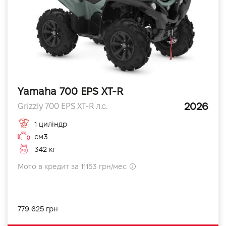
Yamaha 700 EPS XT-R
2026
Grizzly 700 EPS XT-R л.с.
1 циліндр
см3
342 кг
Мото в кредит за 11153 грн/мес
779 625 грн