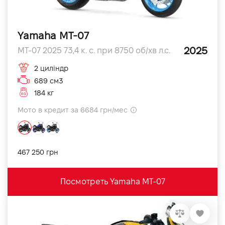
Yamaha MT-07
2025
MT-07 2025 73,4 к. с. при 8750 об/хв л.с.
2 циліндр
689 см3
184 кг
Мото в кредит за 6684 грн/мес
467 250 грн
Посмотреть Yamaha MT-07