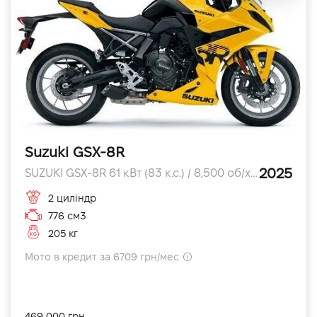
Suzuki GSX-8R
2025
SUZUKI GSX-8R 61 кВт (83 к.с.) / 8,500 об/хв л.с.
2 циліндр
776 см3
205 кг
Мото в кредит за 6709 грн/мес
469 000 грн