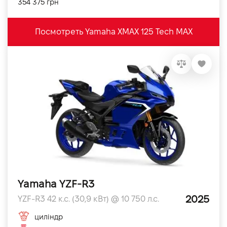
354 375 грн
Посмотреть Yamaha XMAX 125 Tech MAX
Yamaha YZF-R3
2025
YZF-R3 42 к.с. (30,9 кВт) @ 10 750 л.с.
циліндр