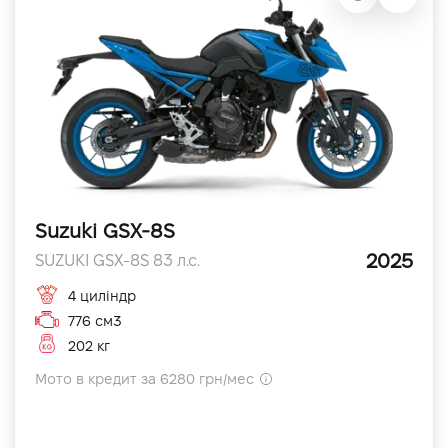
Suzuki GSX-8S
2025
SUZUKI GSX-8S 83 л.с.
4 циліндр
776 см3
202 кг
Мото в кредит за 6280 грн/мес