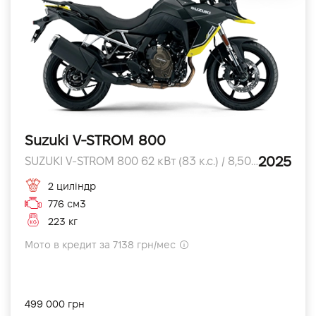
Suzuki V-STROM 800
2025
SUZUKI V-STROM 800 62 кВт (83 к.с.) / 8,500 об/хв л.с.
2 циліндр
776 см3
223 кг
Мото в кредит за 7138 грн/мес
499 000 грн