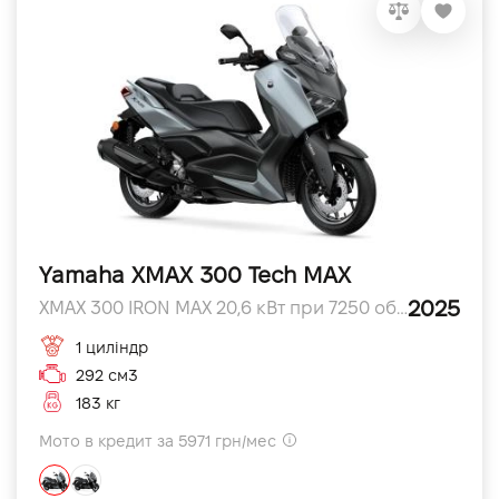
Yamaha XMAX 300 Tech MAX
2025
XMAX 300 IRON MAX 20,6 кВт при 7250 об/хв л.с.
1 циліндр
292 см3
183 кг
Мото в кредит за 5971 грн/мес