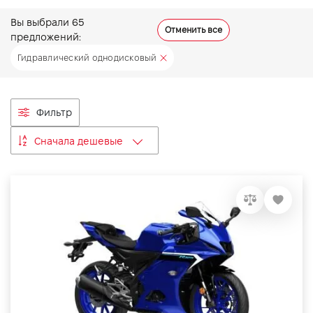
VIDI Карьера
Вы выбрали
65
Отменить все
предложений:
Гидравлический однодисковый
Контакты
Підпишись на наш канал та слідкуй за
Фильтр
акціями, послугами та новинками
Сначала дешевые