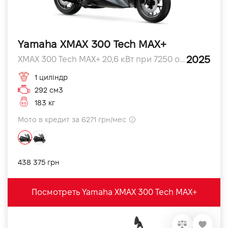
Yamaha XMAX 300 Tech MAX+
2025
XMAX 300 Tech MAX+ 20,6 кВт при 7250 об/хв л.с.
1 циліндр
292 см3
183 кг
Мото в кредит за 6271 грн/мес
438 375 грн
Посмотреть Yamaha XMAX 300 Tech MAX+