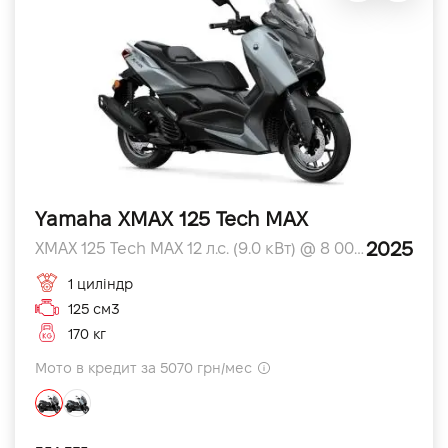
Yamaha XMAX 125 Tech MAX
2025
XMAX 125 Tech MAX 12 л.с. (9.0 кВт) @ 8 000 л.с.
1 циліндр
125 см3
170 кг
Мото в кредит за 5070 грн/мес