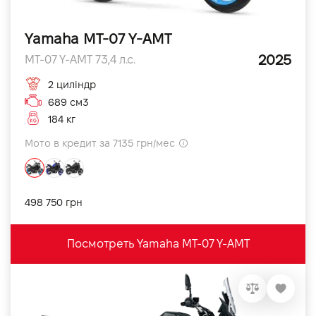
Yamaha MT-07 Y-AMT
2025
MT-07 Y-AMT 73,4 л.с.
2 циліндр
689 см3
184 кг
Мото в кредит за 7135 грн/мес
498 750 грн
Посмотреть Yamaha MT-07 Y-AMT