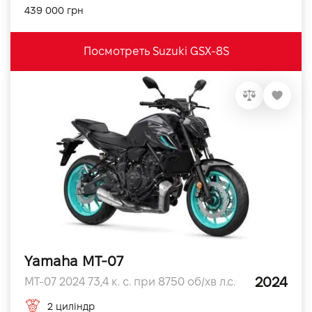
439 000 грн
Посмотреть Suzuki GSX-8S
Yamaha MT-07
2024
MT-07 2024 73,4 к. с. при 8750 об/хв л.с.
2 циліндр