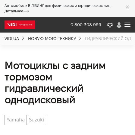
Автомобиль В ЛІЗИНГ для физических и юридических лиц.
X
Детальнее
0 800 308 999
VIDI.UA
НОВУЮ МОТО ТЕХНИКУ
ГИДРАВЛИЧЕСКИЙ ОД
О компании
Акции %
Мотоциклы с задним
тормозом
Новости
гидравлический
однодисковый
Политика качества
Yamaha
Suzuki
Вакансии