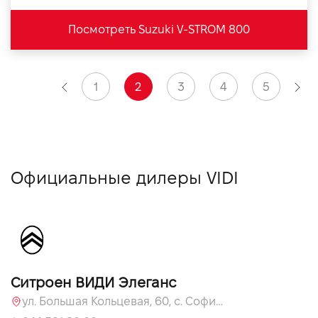
Посмотреть Suzuki V-STROM 800
1
2
3
4
5
Официальные дилеры VIDI
Ситроен ВИДИ Элеганс
ул. Большая Кольцевая, 60, с. Софиевская Борщаговка, Киевская обл., 08131