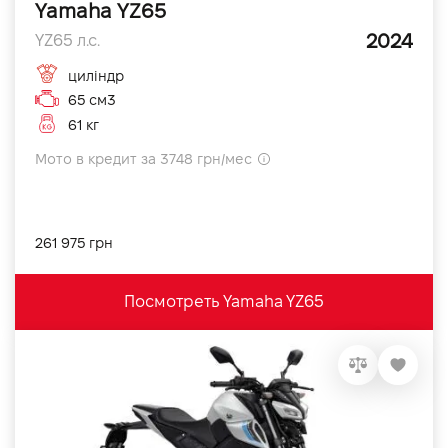
Yamaha YZ65
2024
YZ65 л.с.
циліндр
65 см3
61 кг
Мото в кредит за 3748 грн/мес
261 975 грн
Посмотреть Yamaha YZ65