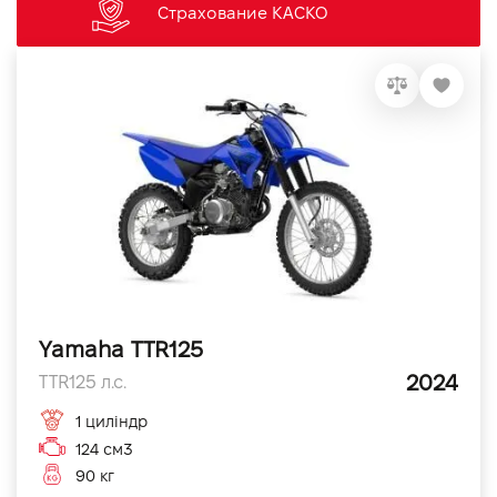
Страхование КАСКО
Yamaha TTR125
2024
TTR125 л.с.
1 циліндр
124 см3
90 кг