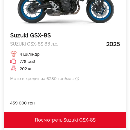
Suzuki GSX-8S
2025
SUZUKI GSX-8S 83 л.с.
4 циліндр
776 см3
202 кг
Мото в кредит за 6280 грн/мес
439 000 грн
Посмотреть Suzuki GSX-8S