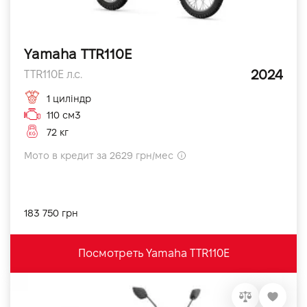
Yamaha TTR110E
2024
TTR110E л.с.
1 циліндр
110 см3
72 кг
Мото в кредит за 2629 грн/мес
183 750 грн
Посмотреть Yamaha TTR110E