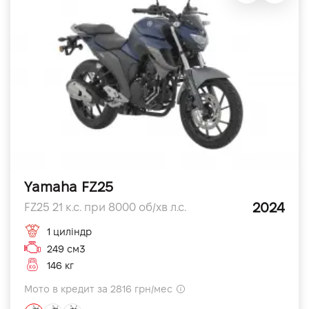
Yamaha FZ25
2024
FZ25 21 к.с. при 8000 об/хв л.с.
1 циліндр
249 см3
146 кг
Мото в кредит за 2816 грн/мес