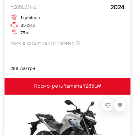
2024
YZ85LW л.с.
1 циліндр
85 см3
75 кг
Мото в кредит за 4131 грн/мес
288 750 грн
Посмотреть Yamaha YZ85LW