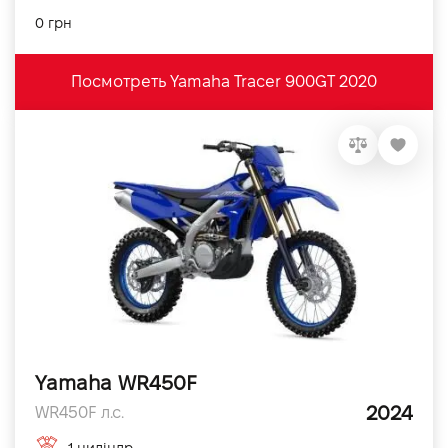
0 грн
Посмотреть Yamaha Tracer 900GT 2020
Yamaha WR450F
2024
WR450F л.с.
1 циліндр