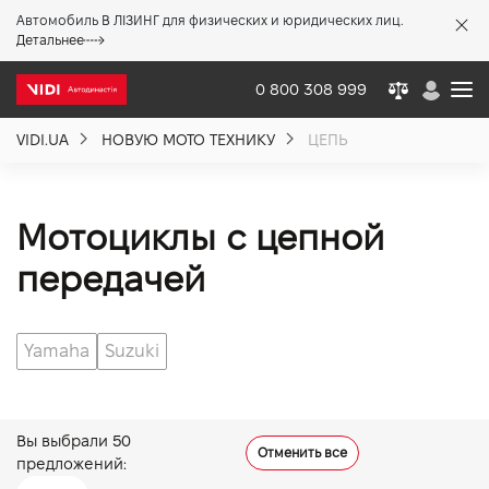
Автомобиль В ЛІЗИНГ для физических и юридических лиц.
X
Детальнее
0 800 308 999
VIDI.UA
НОВУЮ МОТО ТЕХНИКУ
ЦЕПЬ
О компании
Акции %
Мотоциклы с цепной
передачей
Новости
Yamaha
Suzuki
Политика качества
Вакансии
Вы выбрали
50
Отменить все
предложений: