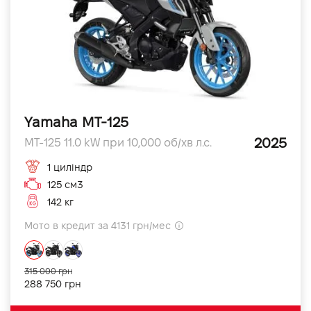
Yamaha MT-125
2025
MT-125 11.0 kW при 10,000 об/хв л.с.
1 циліндр
125 см3
142 кг
Мото в кредит за 4131 грн/мес
315 000 грн
288 750 грн