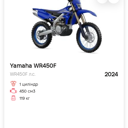
Yamaha WR450F
2024
WR450F л.с.
1 циліндр
450 см3
119 кг