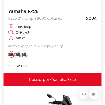
Yamaha FZ25
2024
FZ25 21 к.с. при 8000 об/хв л.с.
1 циліндр
249 см3
146 кг
Мото в кредит за 2816 грн/мес
196 875 грн
Посмотреть Yamaha FZ25