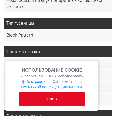
Независимая на двух поперечных качающихся
рычагах
Тип гусеницы
Block Pattern
Система смазки
Мокрый картер
ИСПОЛЬЗОВАНИЕ COOKIE
Yamaha Autolube
Я разрешаю
VIDI.UA
использовать
файлы «cookie».
Ознакомиться с
Политикой конфиденциальности
.
Сухой картер
Премикс
ПРИНЯТЬ
Система запуска