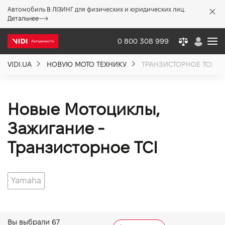
Автомобиль В ЛІЗИНГ для физических и юридических лиц.
X
Детальнее
0 800 308 999
VIDI.UA
НОВУЮ МОТО ТЕХНИКУ
ТРАНЗИСТОРНОЕ TCI
О компании
Акции %
Новые Мотоциклы,
Зажигание -
Новости
Транзисторное TCI
Политика качества
Yamaha
Вакансии
Вы выбрали
67