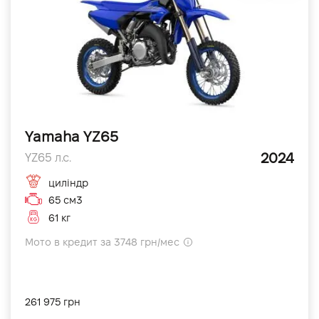
Yamaha YZ65
2024
YZ65 л.с.
циліндр
65 см3
61 кг
Мото в кредит за 3748 грн/мес
261 975 грн