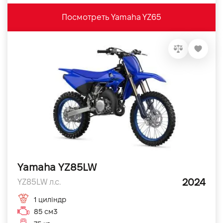
Посмотреть Yamaha YZ65
Yamaha YZ85LW
2024
YZ85LW л.с.
1 циліндр
85 см3