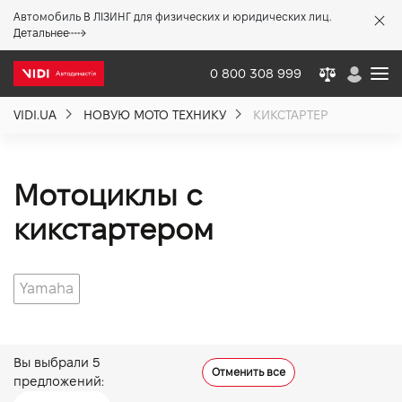
Автомобиль В ЛІЗИНГ для физических и юридических лиц.
X
Детальнее
0 800 308 999
VIDI.UA
НОВУЮ МОТО ТЕХНИКУ
КИКСТАРТЕР
О компании
Акции %
Мотоциклы с
кикстартером
Новости
Yamaha
Политика качества
Вакансии
Вы выбрали
5
Отменить все
предложений: